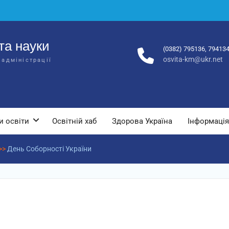
та науки
(0382) 795136, 79413
osvita-km@ukr.net
 адміністрації
и освіти
Освітній хаб
Здорова Україна
Інформація
>>
День Соборності України