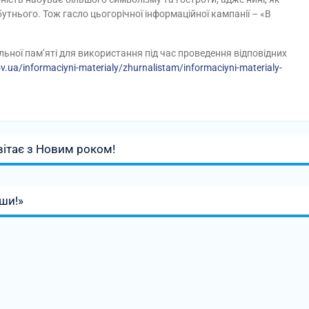
утнього. Тож гасло цьогорічної інформаційної кампанії – «В
льної пам’яті для використання під час проведення відповідних
ov.ua/informaciyni-materialy/zhurnalistam/informaciyni-materialy-
вітає з Новим роком!
ши!»