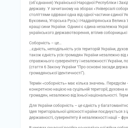
(об’єднання) Української Народної Республіки і Зах
державу. У зачитаному на зборах «Універсалі собор
століттями одірвані одна від одної частини єдиної 
Буковина, Угорська Русь) і Наддніпрянська Велика Ук
кращі сини України. Однині є єдина незалежна Укра
українського державотворення, втілив соборницькі п
Соборність – це…
…єдність, неподільність усіх територій України, духо
також єдність усіх громадян України незалежно від
справжнього суверенітету і незалежності України, 
(стаття 6 Закону України “Про основні засади держа
громадянської ідентичності”).
Термін «соборність» має кілька значень. Передусім 
конкретною нацією на суцільній території; духовна 
громадян, незалежно від їхньої національності. Терм
Для України соборність – це єдність у багатоманітно
Ідея територіальної цілісності країни поєднується з 
державності, суверенітету й незалежності нації – 
В умовах сучасної російсько-української війни собор