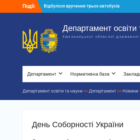
Перейти
Події:
Відбулося вручення трьох автобусів
до
для потреб закладів освіти
вмісту
Відбулося засідання колегії
Департаменту освіти та науки обласної
Департамент освіти 
державної адміністрації
Хмельницької обласної державної
Відбулась обласна нарада для
відповідальних за національно-
патріотичне виховання
Департамент
Нормативна база
Заклад
Департамент освіти та науки
>>
Департамент
>>
Новини
День Соборності України