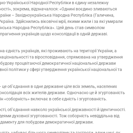
ідно-Української Народної Республіки в єдину незалежну
ності», зокрема, відзначалося: «Однині воєдино зливаються
України – Західноукраїнська Народна Республіка (Галичина,
раїна. Здійснились віковічні мрії, якими жили і за які умирали
їнська Народна Республіка». Цей день став символом
рагнення українців щодо консолідації в одній державі.
вна єдність українців, які проживають на території України, а
 національності та віросповідання, спрямована на утвердження
побудову процвітаючої демократичної національної держави
вної політики у сфері утвердження української національної та
– це об’єднання в одне державне ціле всіх земель, населених
консолідація всіх жителів держави. Одночасно це й згуртованість
ін «соборність» включає в себе єдність і згуртованість.
сті, об’єднання навколо української державності й ідентичності.
ідеями духовної згуртованості. Тож соборність невіддільна від
фундаменту для побудови демократичної держави.
ність набуває більшого символізму та гостроти, адже нині, як