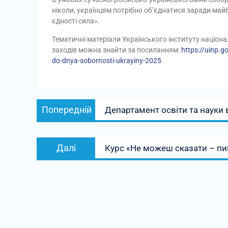
ніколи, українцям потрібно об’єднатися заради майб
єдності сила».
Тематичні матеріали Українського інституту націона
заходів можна знайти за посиланням:
https://uinp.g
do-dnya-sobornosti-ukrayiny-2025
Навігація
Попередній
Попередній
Департамент освіти та науки 
записів
запис:
Наступний
Далі
Курс «Не можеш сказати – пи
запис: