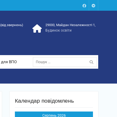
Facebook
Talegram
4(від.звернень)
29000, Майдан Незалежності 1,
Будинок освіти
Пошук:
 для ВПО
Календар повідомлень
Серпень 2026