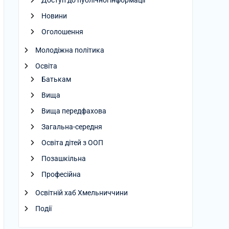
Доступ до публічної інформації
Новини
Оголошення
Молодіжна політика
Освіта
Батькам
Вища
Вища передфахова
Загальна-середня
Освіта дітей з ООП
Позашкільна
Професійна
Освітній хаб Хмельниччини
Події