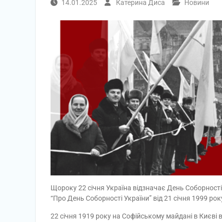
14.01.2025
Катерина Диса
Новини
Щороку 22 січня Україна відзначає День Соборності
“Про День Соборності України” від 21 січня 1999 рок
22 січня 1919 року на Софійському майдані в Києві