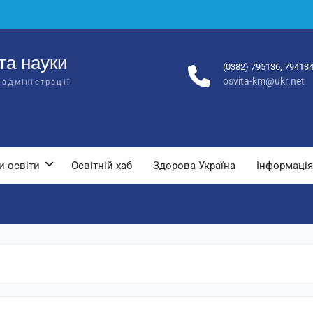
та науки
(0382) 795136, 79413
osvita-km@ukr.net
 адміністрації
и освіти
Освітній хаб
Здорова Україна
Інформація