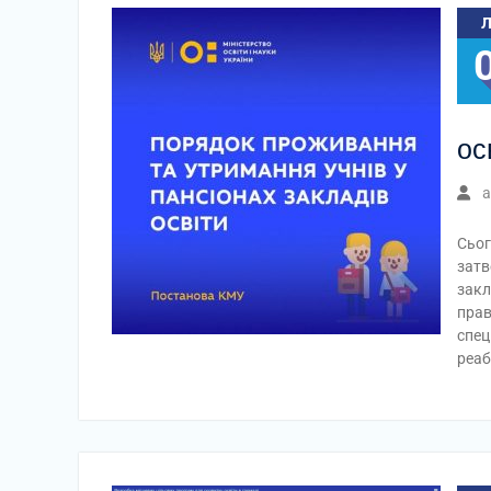
ос
a
Сьог
затв
закл
прав
спец
реаб