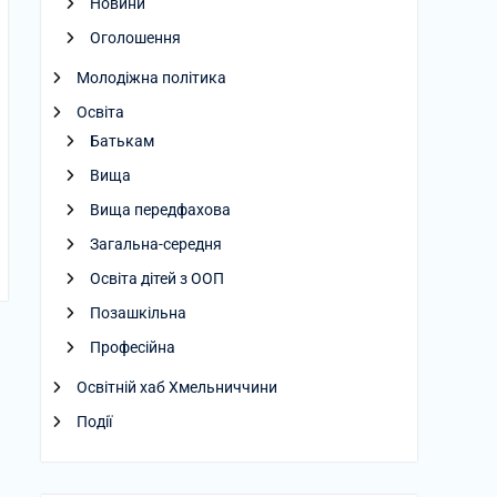
Новини
Оголошення
Молодіжна політика
Освіта
Батькам
Вища
Вища передфахова
Загальна-середня
Освіта дітей з ООП
Позашкільна
Професійна
Освітній хаб Хмельниччини
Події