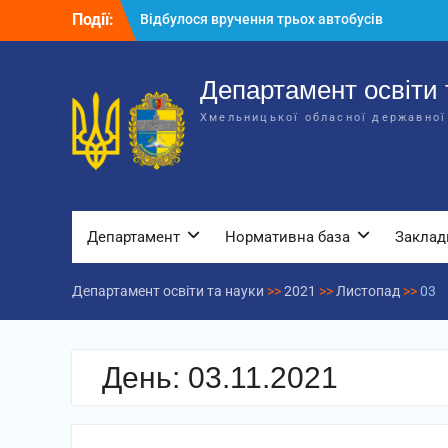
Перейти
Події:
Відбулося вручення трьох автобусів
до
для потреб закладів освіти
вмісту
Відбулося засідання колегії
Департаменту освіти та науки обласної
Департамент освіти 
державної адміністрації
Хмельницької обласної державної
Відбулась обласна нарада для
відповідальних за національно-
патріотичне виховання
Департамент
Нормативна база
Заклад
Департамент освіти та науки
>>
2021
>>
Листопад
>>
03
День:
03.11.2021