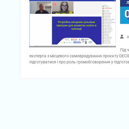
a
Під 
експерта з місцевого самоврядування проєкту DECID
підготуватися і про роль громобговорення у підгото