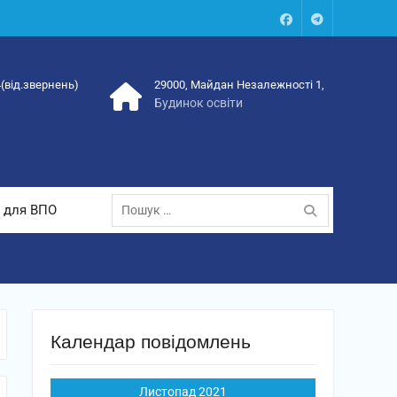
Facebook
Talegram
4(від.звернень)
29000, Майдан Незалежності 1,
Будинок освіти
Пошук:
 для ВПО
Календар повідомлень
Листопад 2021