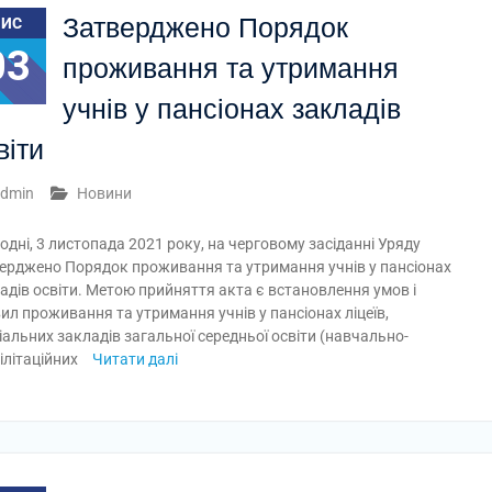
Затверджено Порядок
ЛИС
03
проживання та утримання
учнів у пансіонах закладів
віти
dmin
Новини
одні, 3 листопада 2021 року, на черговому засіданні Уряду
ерджено Порядок проживання та утримання учнів у пансіонах
адів освіти. Метою прийняття акта є встановлення умов і
ил проживання та утримання учнів у пансіонах ліцеїв,
іальних закладів загальної середньої освіти (навчально-
ілітаційних
Читати далі