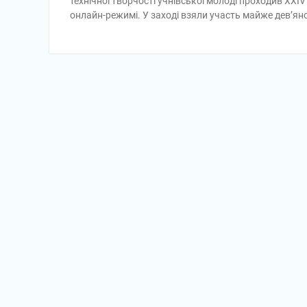
технічної творчості учнівської молоді проходив XXI
онлайн-режимі. У заході взяли участь майже дев’яно