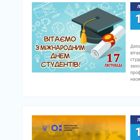
Депа
віта
студ
захо
проф
нас