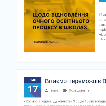
16 л
орга
в шк
кері
місц
Чи
Вітаємо переможців В
ЛИС
17
admin
Позашкільна
«Космос. Людина. Духовність» З 08 до 15 листопада