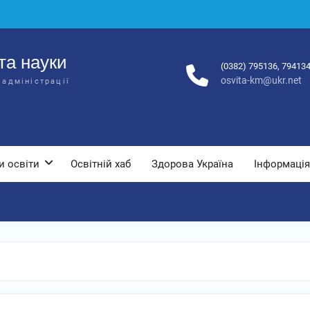
та науки
(0382) 795136, 79413
osvita-km@ukr.net
 адміністрації
и освіти
Освітній хаб
Здорова Україна
Інформація