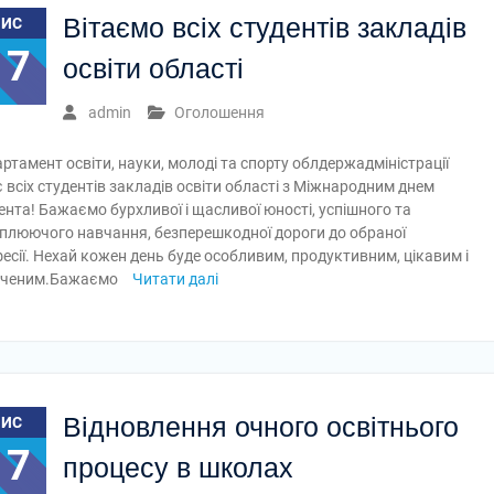
Вітаємо всіх студентів закладів
ЛИС
17
освіти області
admin
Оголошення
ртамент освіти, науки, молоді та спорту облдержадміністрації
є всіх студентів закладів освіти області з Міжнародним днем
ента! Бажаємо бурхливої і щасливої юності, успішного та
плюючого навчання, безперешкодної дороги до обраної
есії. Нехай кожен день буде особливим, продуктивним, цікавим і
иченим.Бажаємо
Читати далі
Відновлення очного освітнього
ЛИС
17
процесу в школах