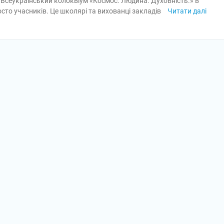
V Всеукраїнський колоквіум «Космос. Людина. Духовність.» в
сто учасників. Це школярі та вихованці закладів
Читати далі