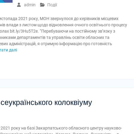
admin
Події
истопада 2021 року, МОН звернулося до керівників місцевих
нів влади з листом щодо відновлення очного освітнього процесу
олах bit.ly/3Hu5T2e. “Перебуваючи на постійному зв’язку з
вниками департаментів та управлінь освіти обласних та
евих адміністрацій, я отримую інформацію про готовність
тати далі
сеукраїнського колоквіуму
 2021 року на базі Закарпатського обласного центру науково-