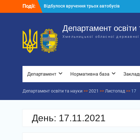
Перейти
Події:
Відбулося вручення трьох автобусів
до
для потреб закладів освіти
вмісту
Відбулося засідання колегії
Департаменту освіти та науки обласної
Департамент освіти 
державної адміністрації
Хмельницької обласної державної
Відбулась обласна нарада для
відповідальних за національно-
патріотичне виховання
Департамент
Нормативна база
Заклад
Департамент освіти та науки
>>
2021
>>
Листопад
>>
17
День:
17.11.2021