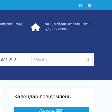
Facebook
Talegram
4(від.звернень)
29000, Майдан Незалежності 1,
Будинок освіти
Пошук:
 для ВПО
Календар повідомлень
Листопад 2021