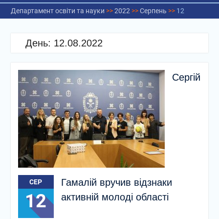
Департамент освіти та науки
>>
2022
>>
Серпень
>>
12
День:
12.08.2022
Сергій
Гамалій вручив відзнаки
СЕР
12
активній молоді області