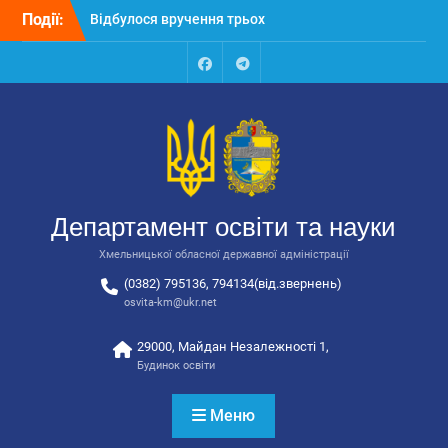
Перейти
Події:
Відбулося вручення трьох
до
автобусів для потреб
вмісту
закладів освіти
Відбулося засідання
Facebook
Talegram
колегії Департаменту
освіти та науки обласної
державної адміністрації
Відбулась обласна
нарада для
відповідальних за
Департамент освіти та науки
національно-патріотичне
виховання
Хмельницької обласної державної адміністрації
(0382) 795136, 794134(від.звернень)
osvita-km@ukr.net
29000, Майдан Незалежності 1,
Будинок освіти
Меню