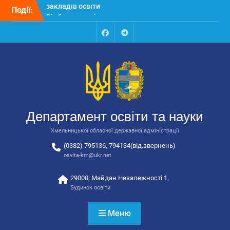
Перейти
Події:
Відбулося засідання
до
колегії Департаменту
вмісту
освіти та науки обласної
державної адміністрації
Facebook
Talegram
Відбулась обласна
нарада для
відповідальних за
національно-патріотичне
виховання
Відбулося вручення трьох
Департамент освіти та науки
автобусів для потреб
закладів освіти
Хмельницької обласної державної адміністрації
(0382) 795136, 794134(від.звернень)
osvita-km@ukr.net
29000, Майдан Незалежності 1,
Будинок освіти
Меню