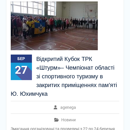
Відкритий Кубок ТРК
БЕР
27
«Штурм»– Чемпіонат області
зі спортивного туризму в
закритих приміщеннях пам’яті
Ю. Юхимчука
agenega
Новини
Змагання організовані та проведені з 22 по 24 березня