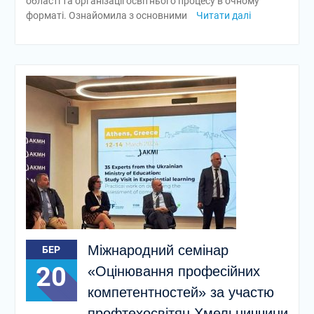
області та організації освітнього процесу в очному
форматі. Ознайомила з основними
Читати далі
Міжнародний семінар
БЕР
20
«Оцінювання професійних
компетентностей» за участю
профтехосвітян Хмельниччини