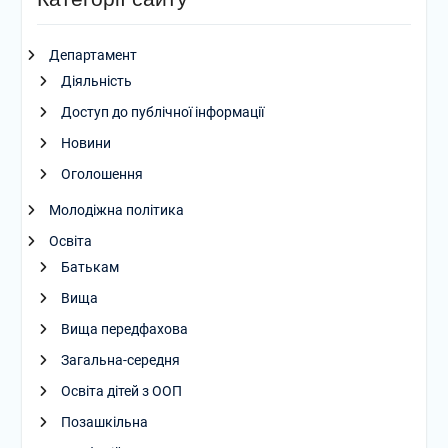
Департамент
Діяльність
Доступ до публічної інформації
Новини
Оголошення
Молодіжна політика
Освіта
Батькам
Вища
Вища передфахова
Загальна-середня
Освіта дітей з ООП
Позашкільна