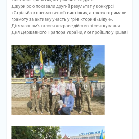
Джури рою показали другий результат у конкурсі
«Стрільба з пневматичної гвинтівки», а також отримали
грамоту за активну участь у грі-вікторині «Відун».
Дітям запам’яталося яскраве дійство зі святкування
Дня Державного Прапора України, яке пройшло у Іршаві