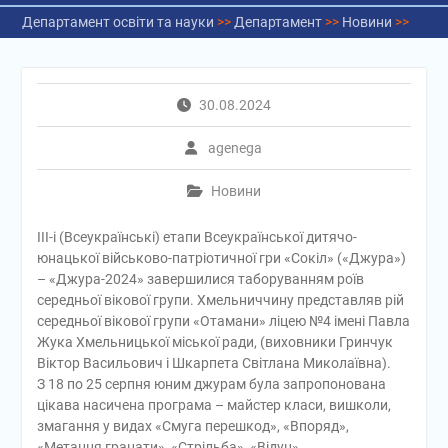
Департамент освіти та науки
>>
Департамент
>>
Новини
>>
30.08.2024
agenega
Новини
ІІІ-і (Всеукраїнські) етапи Всеукраїнської дитячо-
юнацької військово-патріотичної гри «Сокіл» («Джура»)
– «Джура-2024» завершилися таборуванням роїв
середньої вікової групи. Хмельниччину представляв рій
середньої вікової групи «Отамани» ліцею №4 імені Павла
Жука Хмельницької міської ради, (виховники Гринчук
Віктор Васильович і Шкарпета Світлана Миколаївна).
З 18 по 25 серпня юним джурам була запропонована
цікава насичена програма – майстер класи, вишколи,
змагання у видах «Смуга перешкод», «Впоряд»,
«Метання гранати», «Стрільба», «Відун».