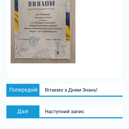
Навігація
Попередній
Попередній
Вітаємо з Днем Знань!
записів
запис:
Наступний
Далі
Наступний запис
запис: