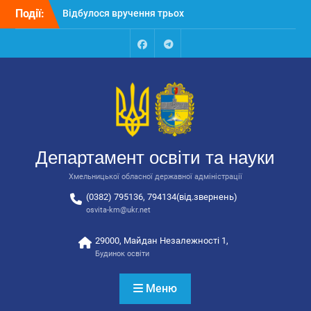
Відбулося вручення трьох
Перейти
Події:
автобусів для потреб
до
закладів освіти
вмісту
Відбулося засідання
колегії Департаменту
Facebook
Talegram
освіти та науки обласної
державної адміністрації
Відбулась обласна
нарада для
відповідальних за
національно-патріотичне
Департамент освіти та науки
виховання
Хмельницької обласної державної адміністрації
(0382) 795136, 794134(від.звернень)
osvita-km@ukr.net
29000, Майдан Незалежності 1,
Будинок освіти
Меню