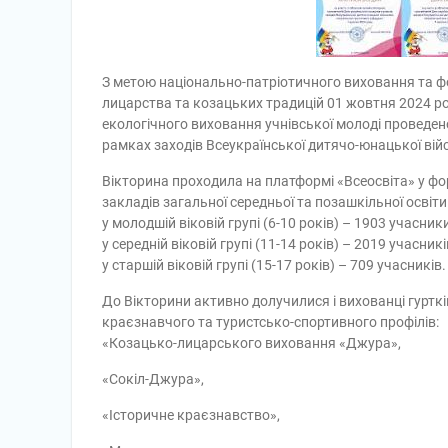
З метою національно-патріотичного виховання та фо
лицарства та козацьких традицій 01 жовтня 2024 
екологічного виховання учнівської молоді проведен
рамках заходів Всеукраїнської дитячо-юнацької вій
Вікторина проходила на платформі «Всеосвіта» у фор
закладів загальної середньої та позашкільної освіти
у молодшій віковій групі (6-10 років) – 1903 учасники
у середній віковій групі (11-14 років) – 2019 учасникі
у старшій віковій групі (15-17 років) – 709 учасників.
До Вікторини активно долучилися і вихованці гуртк
краєзнавчого та туристсько-спортивного профілів:
«Козацько-лицарського виховання «Джура»,
«Сокіл-Джура»,
«Історичне краєзнавство»,