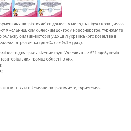
рмування патріотичної свідомості у молоді на ідеях козацького
року Хмельницьким обласним центром краєзнавства, туризму та
о обласну онлайн-вікторину до Дня українського козацтва в
ськово-патріотичної гри «Сокіл» («Джура»).
мі тестів для трьох вікових груп. Учасники – 4631 здобувачів
 територіальних громад області. З них:
;
в;
ів ХОЦКТЕВУМ військово-патріотичного, туристсько-