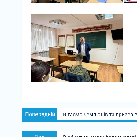
Навігація
Попередній
Попередній
Вітаємо чемпіонів та призері
записів
запис:
Наступний