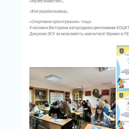
«Музеєзнавство»,
«Юні українознавці»,
«Спортивне орієнтування» тощо.
Учасники Вікторини нагороджені дипломами ХОЦКТЕ
Дякуємо ЗСУ за можливість навчатися! Віримо в 