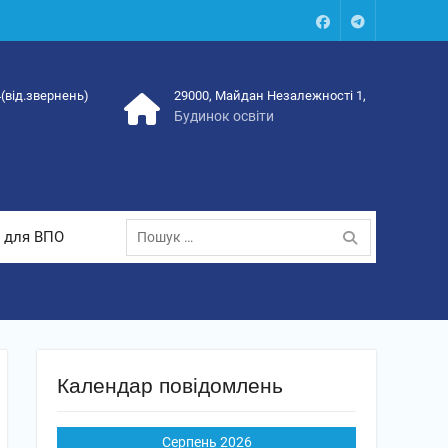
Facebook
Talegram
4(від.звернень)
29000, Майдан Незалежності 1,
Будинок освіти
Пошук:
 для ВПО
Календар повідомлень
Серпень 2026