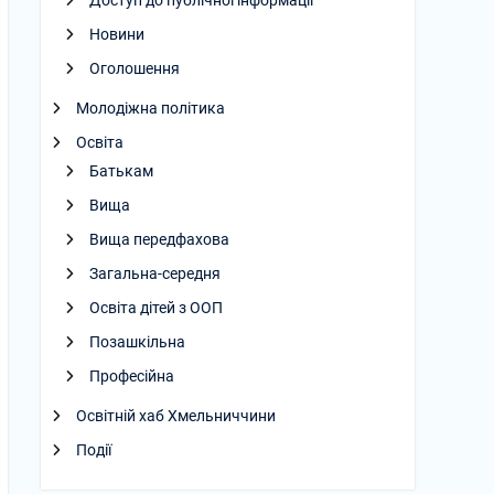
Доступ до публічної інформації
Новини
Оголошення
Молодіжна політика
Освіта
Батькам
Вища
Вища передфахова
Загальна-середня
Освіта дітей з ООП
Позашкільна
Професійна
Освітній хаб Хмельниччини
Події