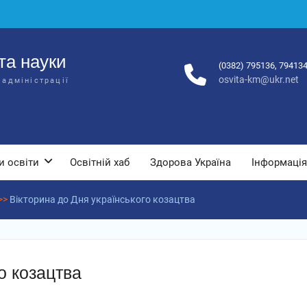
та науки
(0382) 795136, 79413
osvita-km@ukr.net
 адміністрації
и освіти
Освітній хаб
Здорова Україна
Інформація
>>
Вікторина до Дня українського козацтва
о козацтва