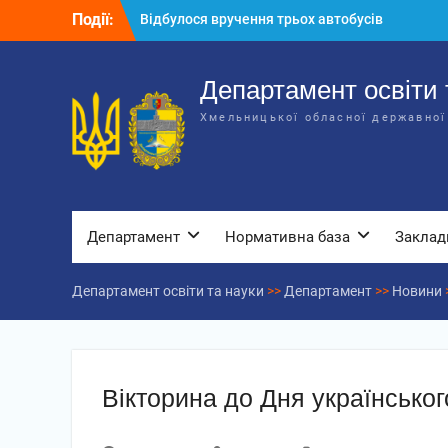
Відбулося вручення трьох автобусів
Перейти
Події:
для потреб закладів освіти
до
Відбулося засідання колегії
вмісту
Департаменту освіти та науки обласної
Департамент освіти 
державної адміністрації
Відбулась обласна нарада для
Хмельницької обласної державної
відповідальних за національно-
патріотичне виховання
Департамент
Нормативна база
Заклад
Департамент освіти та науки
>>
Департамент
>>
Новини
Вікторина до Дня українськог