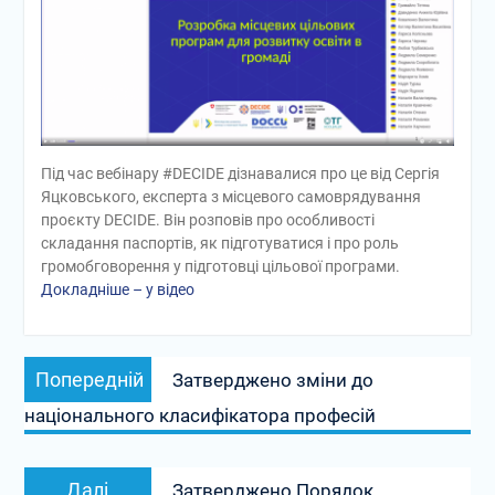
Під час вебінару #DECIDE дізнавалися про це від Сергія
Яцковського, експерта з місцевого самоврядування
проєкту DECIDE. Він розповів про особливості
складання паспортів, як підготуватися і про роль
громобговорення у підготовці цільової програми.
Докладніше – у відео
Навігація
Попередній
Попередній
Затверджено зміни до
записів
запис:
національного класифікатора професій
Наступний
Далі
Затверджено Порядок