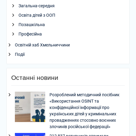
Загальна-середня
Освіта дітей з ООП
Позашкільна
Професійна
Освітній хаб Хмельниччини
Події
Останні новини
Розроблений методичний посібник
«Використання OSINT та
конфіденційної інформації про
українських дітей у кримінальних
провадженнях стосовно воєнних
злочинів російської федерації»
212 837 вступників отримали