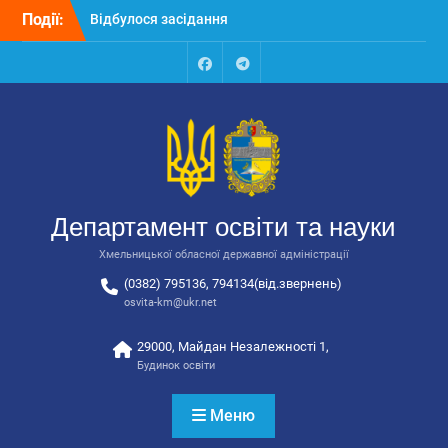
Перейти
Події:
Відбулося засідання
до
колегії Департаменту
вмісту
освіти та науки обласної
державної адміністрації
Facebook
Talegram
Відбулась обласна
нарада для
відповідальних за
національно-патріотичне
виховання
Відбулося вручення трьох
Департамент освіти та науки
автобусів для потреб
закладів освіти
Хмельницької обласної державної адміністрації
(0382) 795136, 794134(від.звернень)
osvita-km@ukr.net
29000, Майдан Незалежності 1,
Будинок освіти
Меню