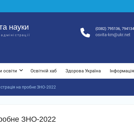
та науки
(0382) 795136, 79413
osvita-km@ukr.net
 адміністрації
и освіти
Освітній хаб
Здорова Україна
Інформація
єстрація на пробне ЗНО-2022
пробне ЗНО-2022