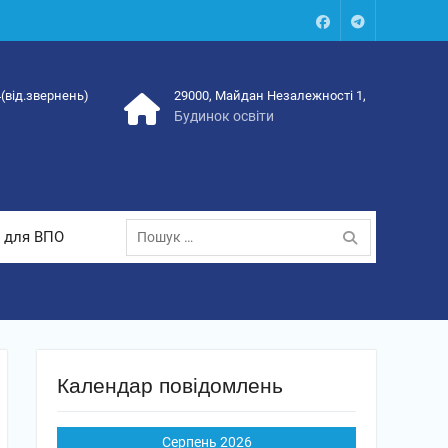
Facebook
Talegram
4(від.звернень)
29000, Майдан Незалежності 1,
Будинок освіти
Пошук:
 для ВПО
Календар повідомлень
Серпень 2026