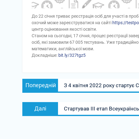
До 22 січня триває реєстрація осіб для участі в п
охочий може зареєструватися на сайті
https://testp
центр оцінювання якості освіти.
Станом на сьогодні, 17 січня, процес реєстрації за
осіб, які замовили 67 005 тестувань. Уже традиційно
математики, англійської мови.
Докладніше:
bit.ly/327tgz5
Навігація
Попередній
Попередній
З 4 квітня 2022 року стартує 
записів
запис:
Наступний
Далі
Стартував ІІІ етап Всеукраїнсь
запис: