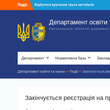
Відбулося вручення трьох автобусів
Перейти
Події:
для потреб закладів освіти
до
Відбулося засідання колегії
вмісту
Департаменту освіти та науки обласної
Департамент освіти 
державної адміністрації
Відбулась обласна нарада для
Хмельницької обласної державної
відповідальних за національно-
патріотичне виховання
Департамент
Нормативна база
Заклад
Департамент освіти та науки
>>
Події
>>
Закінчується ре
Закінчується реєстрація на 