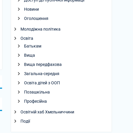
Доступ до публічної інформації
Новини
Оголошення
Молодіжна політика
Освіта
Батькам
Вища
Вища передфахова
Загальна-середня
Освіта дітей з ООП
Позашкільна
Професійна
Освітній хаб Хмельниччини
Події