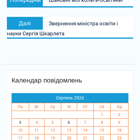
Шановні мої колеги-освітяни!
записів
запис:
Наступний
Далі
Звернення міністра освіти і
запис:
науки Сергія Шкарлета
Календар повідомлень
Серпень 2026
Пн
Вт
Ср
Чт
Пт
Сб
Нд
1
2
3
4
5
6
7
8
9
10
11
12
13
14
15
16
17
18
19
20
21
22
23