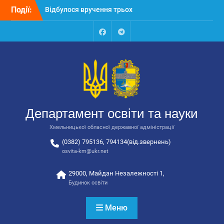
Перейти
Події:
Відбулося вручення трьох
до
автобусів для потреб
вмісту
закладів освіти
Відбулося засідання
Facebook
Talegram
колегії Департаменту
освіти та науки обласної
державної адміністрації
Відбулась обласна
нарада для
відповідальних за
Департамент освіти та науки
національно-патріотичне
виховання
Хмельницької обласної державної адміністрації
(0382) 795136, 794134(від.звернень)
osvita-km@ukr.net
29000, Майдан Незалежності 1,
Будинок освіти
Меню