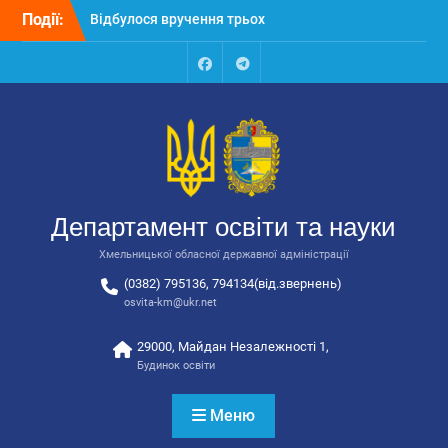
Перейти
Події:
Відбулося вручення трьох
до
автобусів для потреб
вмісту
закладів освіти
Відбулося засідання
Facebook
Talegram
колегії Департаменту
освіти та науки обласної
державної адміністрації
Відбулась обласна
нарада для
відповідальних за
Департамент освіти та науки
національно-патріотичне
виховання
Хмельницької обласної державної адміністрації
(0382) 795136, 794134(від.звернень)
osvita-km@ukr.net
29000, Майдан Незалежності 1,
Будинок освіти
Меню