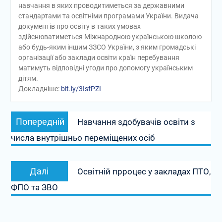
навчання в яких проводитиметься за державними
стандартами та освітніми програмами України. Видача
документів про освіту в таких умовах
здійснюватиметься Міжнародною українською школою
або будь-яким іншим ЗЗСО України, з яким громадські
організації або заклади освіти країн перебування
матимуть відповідні угоди про допомогу українським
дітям.
Докладніше:
bit.ly/3IsfPZI
Навігація
Попередній
Попередній
Навчання здобувачів освіти з
записів
запис:
числа внутрішньо переміщених осіб
Наступний
Далі
Освітній прроцес у закладах ПТО,
запис:
ФПО та ЗВО