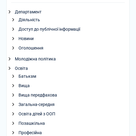
Департамент
Діяльність
Доступ до публічної інформації
Новини
Оголошення
Молодіжна політика
Освіта
Батькам
Вища
Вища передфахова
Загальна-середня
Освіта дітей з ООП
Позашкільна
Професійна