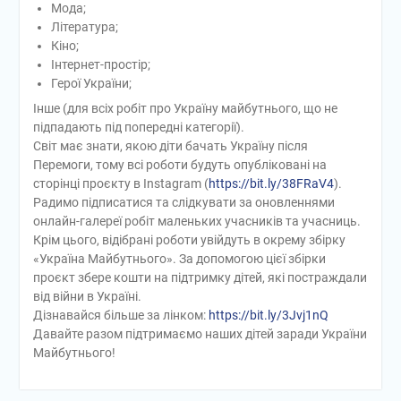
Мода;
Література;
Кіно;
Інтернет-простір;
Герої України;
Інше (для всіх робіт про Україну майбутнього, що не
підпадають під попередні категорії).
Світ має знати, якою діти бачать Україну після
Перемоги, тому всі роботи будуть опубліковані на
сторінці проєкту в Instagram (
https://bit.ly/38FRaV4
).
Радимо підписатися та слідкувати за оновленнями
онлайн-галереї робіт маленьких учасників та учасниць.
Крім цього, відібрані роботи увійдуть в окрему збірку
«Україна Майбутнього». За допомогою цієї збірки
проєкт збере кошти на підтримку дітей, які постраждали
від війни в Україні.
Дізнавайся більше за лінком:
https://bit.ly/3Jvj1nQ
Давайте разом підтримаємо наших дітей заради України
Майбутнього!