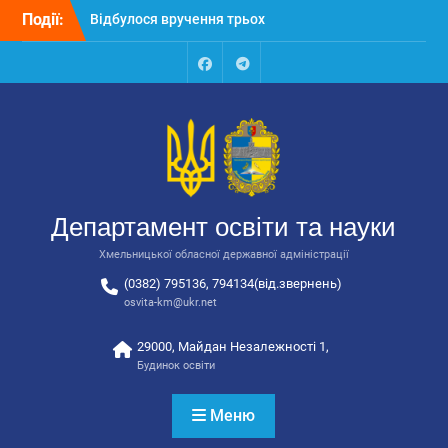
Перейти
Події:
Відбулося вручення трьох
до
автобусів для потреб
вмісту
закладів освіти
Відбулося засідання
Facebook
Talegram
колегії Департаменту
освіти та науки обласної
державної адміністрації
Відбулась обласна
нарада для
відповідальних за
Департамент освіти та науки
національно-патріотичне
виховання
Хмельницької обласної державної адміністрації
(0382) 795136, 794134(від.звернень)
osvita-km@ukr.net
29000, Майдан Незалежності 1,
Будинок освіти
Меню