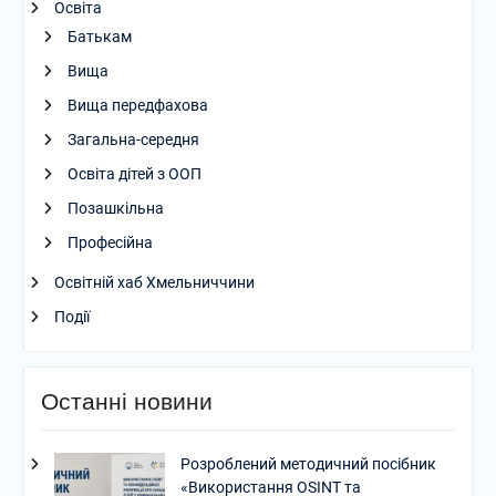
Освіта
Батькам
Вища
Вища передфахова
Загальна-середня
Освіта дітей з ООП
Позашкільна
Професійна
Освітній хаб Хмельниччини
Події
Останні новини
Розроблений методичний посібник
«Використання OSINT та