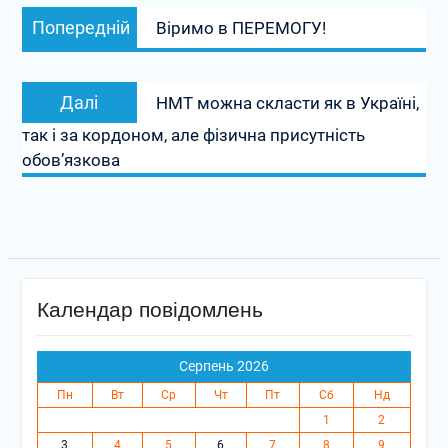
Навігація
Попередній
Попередній
Віримо в ПЕРЕМОГУ!
записів
запис:
Наступний
Далі
НМТ можна скласти як в Україні,
запис:
так і за кордоном, але фізична присутність
обов’язкова
Календар повідомлень
Серпень 2026
Пн
Вт
Ср
Чт
Пт
Сб
Нд
1
2
3
4
5
6
7
8
9