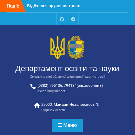
Перейти
Події:
Відбулося вручення трьох
до
автобусів для потреб
вмісту
закладів освіти
Відбулося засідання
Facebook
Talegram
колегії Департаменту
освіти та науки обласної
державної адміністрації
Відбулась обласна
нарада для
відповідальних за
Департамент освіти та науки
національно-патріотичне
виховання
Хмельницької обласної державної адміністрації
(0382) 795136, 794134(від.звернень)
osvita-km@ukr.net
29000, Майдан Незалежності 1,
Будинок освіти
Меню