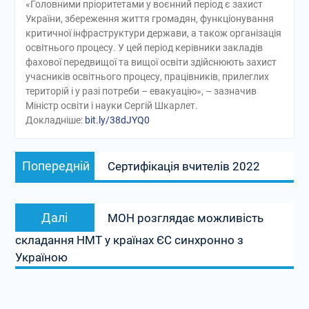
«Головними пріоритетами у воєнний період є захист
України, збереження життя громадян, функціонування
критичної інфраструктури держави, а також організація
освітнього процесу. У цей період керівники закладів
фахової передвищої та вищої освіти здійснюють захист
учасників освітнього процесу, працівників, прилеглих
територій і у разі потреби – евакуацію», – зазначив
Міністр освіти і науки Сергій Шкарлет.
Докладніше:
bit.ly/38dJYQ0
Навігація
Попередній
Попередній
Сертифікація вчителів 2022
записів
запис:
Наступний
Далі
МОН розглядає можливість
запис:
складання НМТ у країнах ЄС синхронно з
Україною