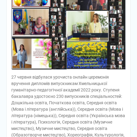
27 червня відбулася урочиста онлайн церемонія
вручення дипломів випускникам Хмельницької
гуманітарно-педагогічної академії 2022 року. Ступеня
бакалавра удостоєно 230 випускників спеціальностей:
Дошкільна освіта, Початкова освіта, Середня освіта
(Мова і література (англійська)), Середня освіта (Мова і
література (німецька)), Середня освіта (Українська мова
і література), Психологія, Середня освіта (Музичне
мистецтво), Музичне мистецтво, Середня освіта
(Образотворче мистецтво), Хореографія, Культурологія,