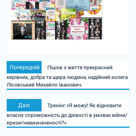
Навігація
Попередній
Попередній
Пішов з життя прекрасний
записів
запис:
керівник, добра та щира людина, надійний колега
Лісовський Михайло Іванович.
Наступний
Далі
Тренінг «Я можу! Як відновити
запис:
власну спроможність до дієвості в умовах війни/
кризи/невизначеності?»