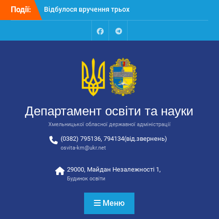
автобусів для потреб
Перейти
Події:
закладів освіти
до
Відбулося засідання
вмісту
колегії Департаменту
освіти та науки обласної
Facebook
Talegram
державної адміністрації
Відбулась обласна
нарада для
відповідальних за
національно-патріотичне
виховання
Департамент освіти та науки
Хмельницької обласної державної адміністрації
(0382) 795136, 794134(від.звернень)
osvita-km@ukr.net
29000, Майдан Незалежності 1,
Будинок освіти
Меню