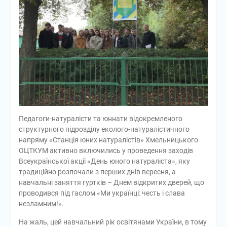
Педагоги-натуралісти та юннати відокремленого
структурного підрозділу еколого-натуралістичного
напряму «Станція юних натуралістів» Хмельницького
ОЦТКУМ активно включились у проведення заходів
Всеукраїнської акції «День юного натураліста», яку
традиційно розпочали з перших днів вересня, а
навчальні заняття гуртків – Днем відкритих дверей, що
проводився під гаслом «Ми українці: честь і слава
незламним!».
На жаль, цей навчальний рік освітянами України, в тому