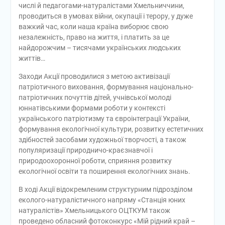
числі й педагогами-натуралістами Хмельниччини,
проводиться в умовах війни, окупації і терору, у дуже
важкий час, коли наша країна виборює свою
незалежність, право на життя, і платить за це
найдорожчим – тисячами українських людських
життів…
Заходи Акції проводилися з метою активізації
патріотичного виховання, формування національно-
патріотичних почуттів дітей, учнівської молоді
юннатівськими формами роботи у контексті
українського патріотизму та євроінтеграції України,
формування екологічної культури, розвитку естетичних
здібностей засобами художньої творчості, а також
популяризації природничо-краєзнавчої і
природоохоронної роботи, сприяння розвитку
екологічної освіти та поширення екологічних знань.
В ході Акції відокремленим структурним підрозділом
еколого-натуралістичного напряму «Станція юних
натуралістів» Хмельницького ОЦТКУМ також
проведено обласний фотоконкурс «Мій рідний край –