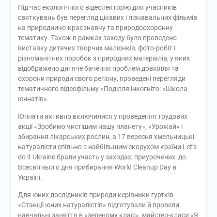
Під час екологічного відеолекторію для учасників
святкувань був перегляд цікавих і пізнавальних фільмів
на природничо-краєзнавчу та природоохоронну
тематику. Також в рамках заходу було проведено
виставку дитячих творчих малюнків, фото-робіт і
різноманітних поробок з природних матеріалів, у яких
відображено дитяче бачення проблем довкілля та
охорони природи свого регіону, проведені перегляди
тематичного відеофільму «Поділля інкогніто: «Школа
юннатів».
Юннати активно включилися у проведення трудових
акції «Зробимо чистішим нашу планету», «Урожай» і
збирання лікарських рослин, а 17 вересня хмельницькі
натуралісти спільно з найбільшим екорухом країни Let’s
do it Ukraine брали участь у заходах, приурочених до
Всесвітнього дня прибирання World Cleanup Day в
Україні.
Для юних дослідників природи керівники гуртків
«Станції юних натуралістів» підготували й провели
навчальні заняття в «зеленому класі», майстер-класи «Я