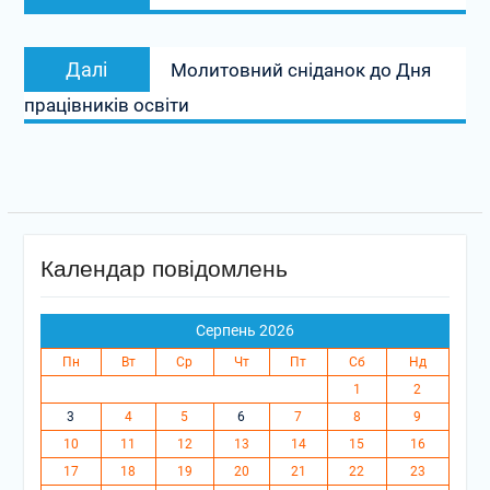
запис:
Наступний
Далі
Молитовний сніданок до Дня
запис:
працівників освіти
Календар повідомлень
Серпень 2026
Пн
Вт
Ср
Чт
Пт
Сб
Нд
1
2
3
4
5
6
7
8
9
10
11
12
13
14
15
16
17
18
19
20
21
22
23