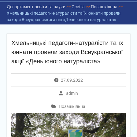
Департамент освіти та науки
>>
Освіта
>>
Позашкільна
>>
Хмельницькі педагоги-натуралісти та їх юннати провели
заходи Всеукраїнської акції «День юного натураліста»
Хмельницькі педагоги-натуралісти та їх
юннати провели заходи Всеукраїнської
акції «День юного натураліста»
27.09.2022
admin
Позашкільна