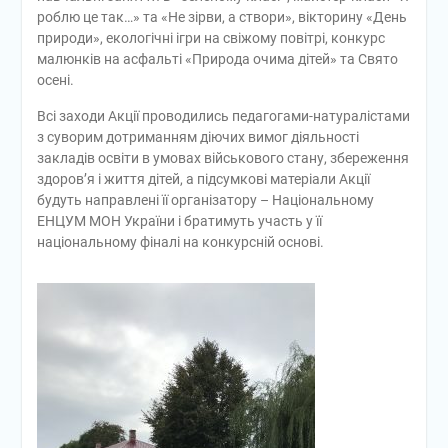
роблю це так…» та «Не зірви, а створи», вікторину «День
природи», екологічні ігри на свіжому повітрі, конкурс
малюнків на асфальті «Природа очима дітей» та Свято
осені.
Всі заходи Акції проводились педагогами-натуралістами
з суворим дотриманням діючих вимог діяльності
закладів освіти в умовах військового стану, збереження
здоров’я і життя дітей, а підсумкові матеріали Акції
будуть направлені її організатору – Національному
ЕНЦУМ МОН України і братимуть участь у її
національному фіналі на конкурсній основі.