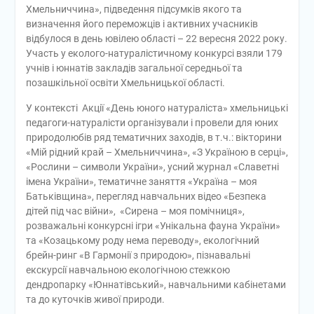
Хмельниччина», підведення підсумків якого та
визначення його переможців і активних учасників
відбулося в день ювілею області – 22 вересня 2022 року.
Участь у еколого-натуралістичному конкурсі взяли 179
учнів і юннатів закладів загальної середньої та
позашкільної освіти Хмельницької області.
У контексті Акції «День юного натураліста» хмельницькі
педагоги-натуралісти організували і провели для юних
природолюбів ряд тематичних заходів, в т.ч.: вікторини
«Мій рідний край – Хмельниччина», «З Україною в серці»,
«Рослини – символи України», усний журнал «Славетні
імена України», тематичне заняття «Україна – моя
Батьківщина», перегляд навчальних відео «Безпека
дітей під час війни», «Сирена – моя помічниця»,
розважальні конкурсні ігри «Унікальна фауна України»
та «Козацькому роду нема переводу», екологічний
брейн-ринг «В Гармонії з природою», пізнавальні
екскурсії навчальною екологічною стежкою
дендропарку «Юннатівський», навчальними кабінетами
та до куточків живої природи.