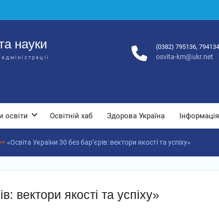
та науки
(0382) 795136, 79413
osvita-km@ukr.net
 адміністрації
и освіти
Освітній хаб
Здорова Україна
Інформація
>>
«Освіта України 30 без бар’єрів: вектори якості та успіху»
ів: вектори якості та успіху»