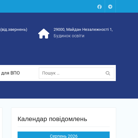
Facebook
Talegram
4(від.звернень)
29000, Майдан Незалежності 1,
Будинок освіти
Пошук:
 для ВПО
Календар повідомлень
Серпень 2026