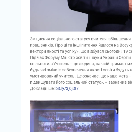
Зміцнення соціального статусу вчителя, збільшення 
працівників. Про ці та інші питання йшлося на Всеук
вектори якості та успіху», що відбувся сьогодні, 19 се
Під час Форуму Міністр освіти і науки України Серг
спільноти. «Учитель – це людина, на якій тримається
будь-які зміни із забезпечення якості освіти будут
умотивований учитель. Це означає, що наша мета –
підвищувати його соціальний статус», – зазначив ві
Докладніше:
bit.ly/3j0jDI7