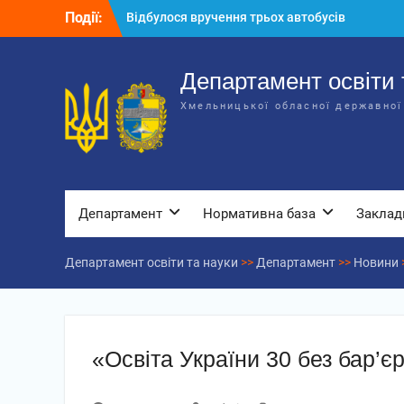
Перейти
Події:
Відбулося вручення трьох автобусів
до
для потреб закладів освіти
вмісту
Відбулося засідання колегії
Департаменту освіти та науки обласної
Департамент освіти 
державної адміністрації
Хмельницької обласної державної
Відбулась обласна нарада для
відповідальних за національно-
патріотичне виховання
Департамент
Нормативна база
Заклад
Департамент освіти та науки
>>
Департамент
>>
Новини
«Освіта України 30 без бар’єр