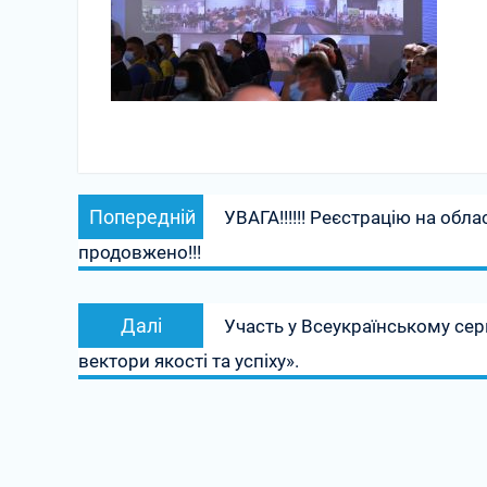
Навігація
Попередній
Попередній
УВАГА!!!!!! Реєстрацію на об
записів
запис:
продовжено!!!
Наступний
Далі
Участь у Всеукраїнському сер
запис:
вектори якості та успіху».