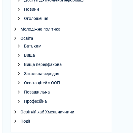
Доступ до публічної інформації
Новини
Оголошення
Молодіжна політика
Освіта
Батькам
Вища
Вища передфахова
Загальна-середня
Освіта дітей з ООП
Позашкільна
Професійна
Освітній хаб Хмельниччини
Події