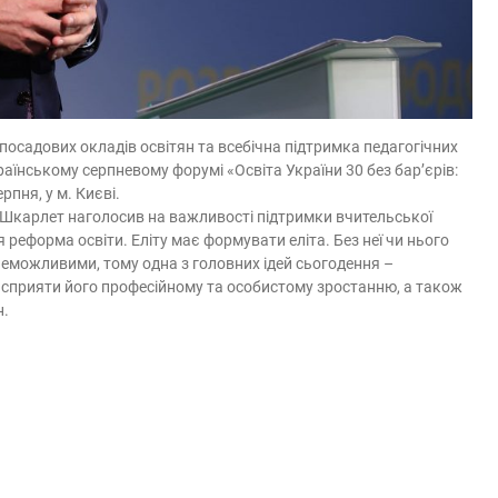
посадових окладів освітян та всебічна підтримка педагогічних
раїнському серпневому форумі «Освіта України 30 без бар’єрів:
рпня, у м. Києві.
ій Шкарлет наголосив на важливості підтримки вчительської
 реформа освіти. Еліту має формувати еліта. Без неї чи нього
ь неможливими, тому одна з головних ідей сьогодення –
 сприяти його професійному та особистому зростанню, а також
н.