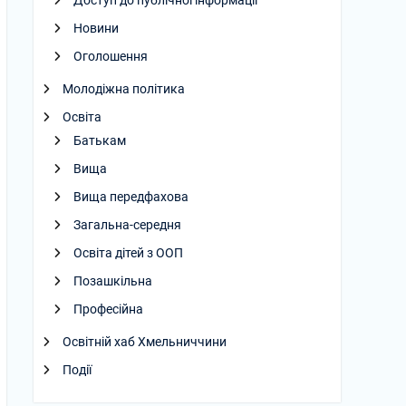
Доступ до публічної інформації
Новини
Оголошення
Молодіжна політика
Освіта
Батькам
Вища
Вища передфахова
Загальна-середня
Освіта дітей з ООП
Позашкільна
Професійна
Освітній хаб Хмельниччини
Події