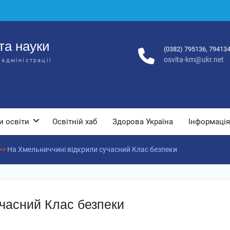
та науки
(0382) 795136, 79413
osvita-km@ukr.net
 адміністрації
и освіти
Освітній хаб
Здорова Україна
Інформація
>>
На Хмельниччині відкрили сучасний Клас безпеки
часний Клас безпеки