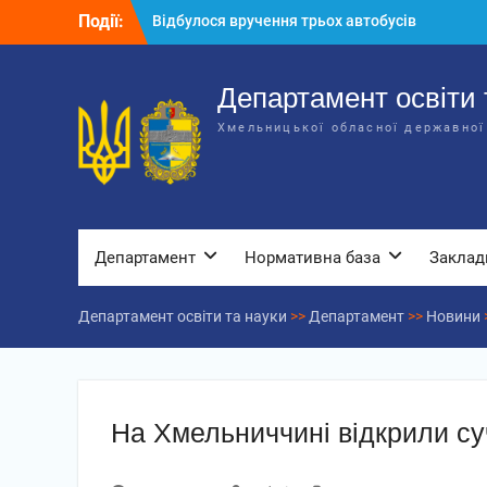
Перейти
Події:
Відбулося засідання колегії
до
Департаменту освіти та науки обласної
вмісту
державної адміністрації
Відбулась обласна нарада для
Департамент освіти 
відповідальних за національно-
Хмельницької обласної державної
патріотичне виховання
Департамент
Нормативна база
Заклад
Департамент освіти та науки
>>
Департамент
>>
Новини
На Хмельниччині відкрили су