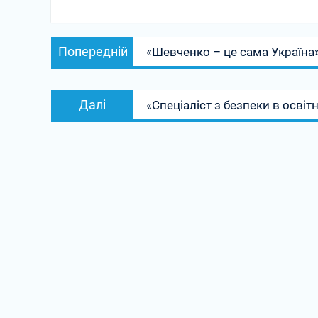
Навігація
Попередній
Попередній
«Шевченко – це сама Україна
записів
запис:
Наступний
Далі
«Спеціаліст з безпеки в осві
запис: