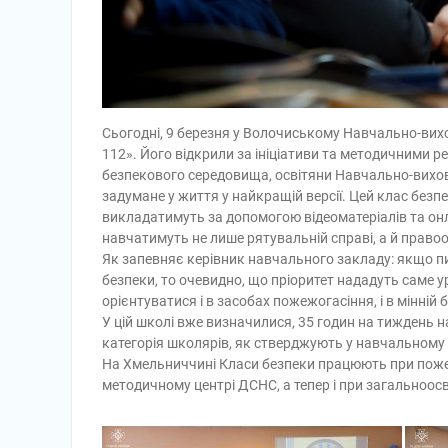
Сьогодні, 9 березня у Волочиському Навчально-ви
112». Його відкрили за ініціативи та методичними
безпекового середовища, освітяни Навчально-вихов
задумане у життя у найкращій версії. Цей клас без
викладатимуть за допомогою відеоматеріалів та онл
навчатимуть не лише рятувальній справі, а й право
Як запевняє керівник навчального закладу: якщо п
безпеки, то очевидно, що пріоритет нададуть саме у
орієнтуватися і в засобах пожежогасіння, і в мінній
У цій школі вже визначилися, 35 годин на тиждень на
категорія школярів, як стверджують у навчальному з
На Хмельниччині Класи безпеки працюють при пож
методичному центрі ДСНС, а тепер і при загальноосв