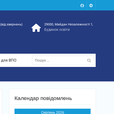
Facebook
Talegram
4(від.звернень)
29000, Майдан Незалежності 1,
Будинок освіти
Пошук:
 для ВПО
Календар повідомлень
Серпень 2026