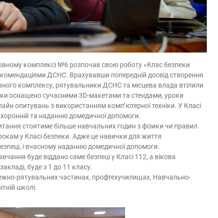
ховному комплексі №6 розпочав свою роботу «Клас безпеки
 рекомендаціями ДСНС. Врахувавши попередній досвід створення
ного комплексу, рятувальники ДСНС та місцева влада втілили
пеки оснащено сучасними 3D-макетами та стендами, уроки
айн опитувань з використанням комп’ютерної техніки. У Класі
охоронній та наданню домедичної допомоги.
итання стоятиме більше навчальних годин з фізики чи правил
рокам у Класі безпеки. Адже це навички для життя
 безпеці, і вчасному наданню домедичної допомоги.
вчання буде віддано саме безпеці у Класі 112, а вікова
акладі, буде з 1 до 11 класу.
ежно-рятувальних частинах, профтехучилищах, Навчально-
ітній школі.