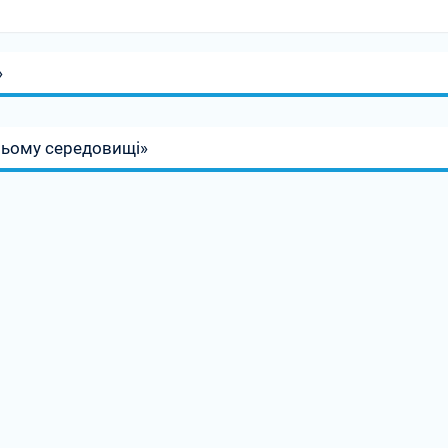
»
тньому середовищі»