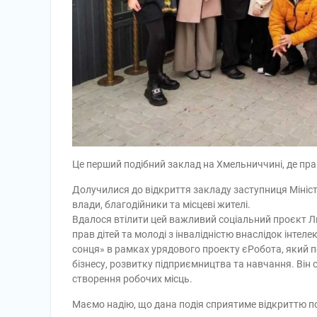
Це перший подібний заклад на Хмельниччині, де п
Долучилися до відкриття закладу заступниця Мініст
влади, благодійники та місцеві жителі.
Вдалося втілити цей важливий соціальний проєкт Л
прав дітей та молоді з інвалідністю внаслідок інте
сонця» в рамках урядового проекту єРобота, який 
бізнесу, розвитку підприємництва та навчання. Він
створення робочих місць.
Маємо надію, що дана подія сприятиме відкриттю под