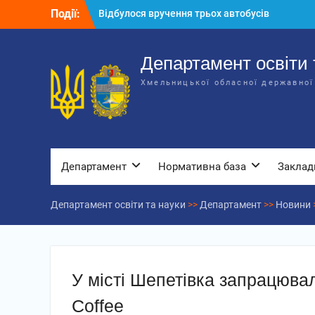
Відбулося вручення трьох автобусів
Перейти
Події:
для потреб закладів освіти
до
Відбулося засідання колегії
вмісту
Департаменту освіти та науки обласної
Департамент освіти 
державної адміністрації
Відбулась обласна нарада для
Хмельницької обласної державної
відповідальних за національно-
патріотичне виховання
Департамент
Нормативна база
Заклад
Департамент освіти та науки
>>
Департамент
>>
Новини
У місті Шепетівка запрацюва
Coffee