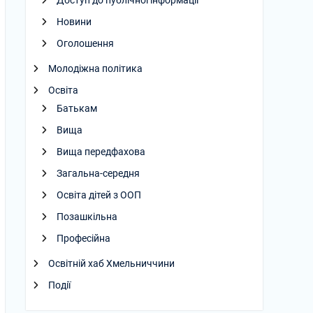
Доступ до публічної інформації
Новини
Оголошення
Молодіжна політика
Освіта
Батькам
Вища
Вища передфахова
Загальна-середня
Освіта дітей з ООП
Позашкільна
Професійна
Освітній хаб Хмельниччини
Події