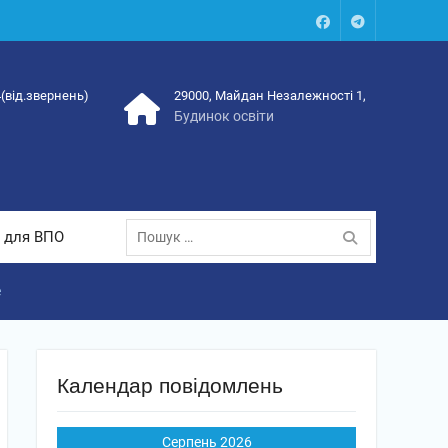
Facebook
Talegram
4(від.звернень)
29000, Майдан Незалежності 1,
Будинок освіти
Пошук:
 для ВПО
e
Календар повідомлень
Серпень 2026