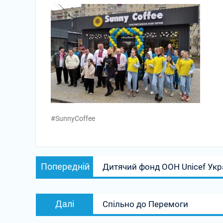
#SunnyCoffee
Навігація
Попередній
Попередній
Дитячий фонд ООН Unicef Укр
записів
запис:
Наступний
Далі
Спільно до Перемоги
запис: