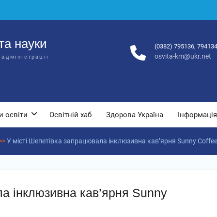
та науки
(0382) 795136, 79413
osvita-km@ukr.net
 адміністрації
и освіти
Освітній хаб
Здорова Україна
Інформація
>>
У місті Шепетівка запрацювала інклюзивна кав’ярня Sunny Coffe
ла інклюзивна кав’ярня Sunny