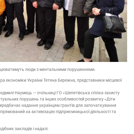
рацюватимуть люди з ментальними порушеннями.
ра економіки України Тетяна Бережна, представники місцевої
юдмилі Наумець — очільниці ГО «Шепетівська спілка захисту
лектуальних порушень та інших особливостей розвитку «Діти
передбачає надання українцям грантів для започаткування
 спрямований на активізацію підприємницької діяльності та
ібних закладів і надалі.