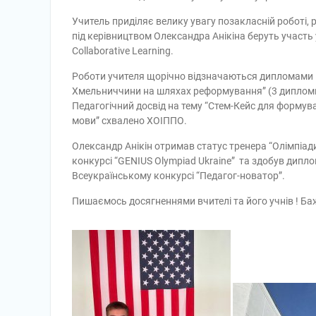
Учитель приділяє велику увагу позакласній роботі, р
під керівництвом Олександра Анікіна беруть участь 
Collaborative Learning.
Роботи учителя щорічно відзначаються дипломами на
Хмельниччини на шляхах реформування” (3 дипломи ІІ
Педагогічний досвід на тему “Стем-Кейс для формув
мови” схвалено ХОІППО.
Олександр Анікін отримав статус тренера “Олімпіади
конкурсі “GENIUS Olympiad Ukraine” та здобув диплом
Всеукраїнському конкурсі “Педагог-новатор”.
Пишаємось досягненнями вчителі та його учнів ! Ба