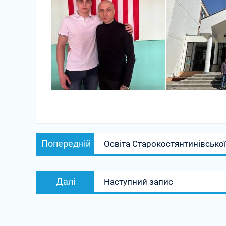
Навігація
Попередній
Попередній
Освіта Старокостянтинівсько
записів
запис:
Наступний
Далі
Наступний запис
запис: