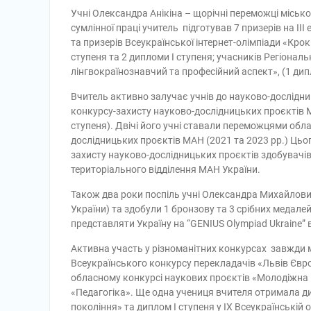
Учні Олександра Анікіна – щорічні переможці місько
сумлінної праці учитель підготував 7 призерів на ІІІ
та призерів Всеукраїнської інтернет-олімпіади «Крок 
ступеня та 2 дипломи І ступеня; учасників Регіонал
лінгвокраїнознавчий та професійний аспект», (1 дипло
Вчитель активно залучає учнів до науково-дослідниць
конкурсу-захисту науково-дослідницьких проєктів МА
ступеня). Двічі його учні ставали переможцями обл
дослідницьких проєктів МАН (2021 та 2023 рр.) Цьо
захисту науково-дослідницьких проєктів здобувачів
територіального відділення МАН України.
Також два роки поспіль учні Олександра Михайловича
України) та здобули 1 бронзову та 3 срібних медале
представляти Україну на “GENIUS Olympiad Ukraine”
Активна участь у різноманітних конкурсах завжди 
Всеукраїнського конкурсу перекладачів «Львів Європ
обласному конкурсі наукових проєктів «Молодіжна н
«Педагогіка». Ще одна учениця вчителя отримала ди
покоління» та диплом І ступеня у ІХ Всеукраїнській о