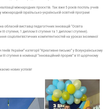
еалізації міжнародних проєктів. Так вже 5 років поспіль учнів
у міжнародній ізраїльсько-українській освітній програмі
 обласній виставці педагогічних інновацій “Освіта
І ступеня, 1 диплом ІІ ступеня та 1 диплом І ступеня).
ання соціолінгвістичних компетентностей на уроках іноземної
 геніїв України” категорії “Креативне письмо” у Всеукраїнському
 ІІІ ступеня в номінації “Інноваційний прорив” в VI щорічному
жаємо нових успіхів!