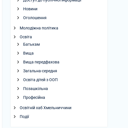
Доступ до публічної інформації
Новини
Оголошення
Молодіжна політика
Освіта
Батькам
Вища
Вища передфахова
Загальна-середня
Освіта дітей з ООП
Позашкільна
Професійна
Освітній хаб Хмельниччини
Події