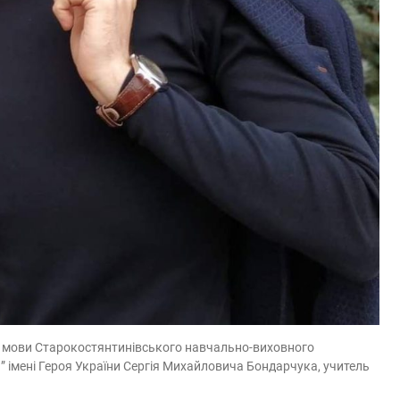
ї мови Старокостянтинівського навчально-виховного
я” імені Героя України Сергія Михайловича Бондарчука, учитель