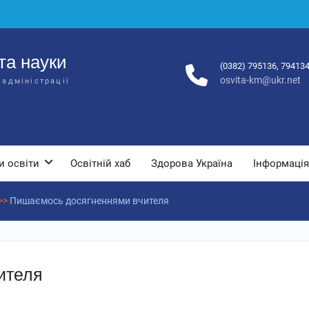
та науки
(0382) 795136, 79413
osvita-km@ukr.net
 адміністрації
и освіти
Освітній хаб
Здорова Україна
Інформація
>>
Пишаємось досягненнями вчителя
ителя