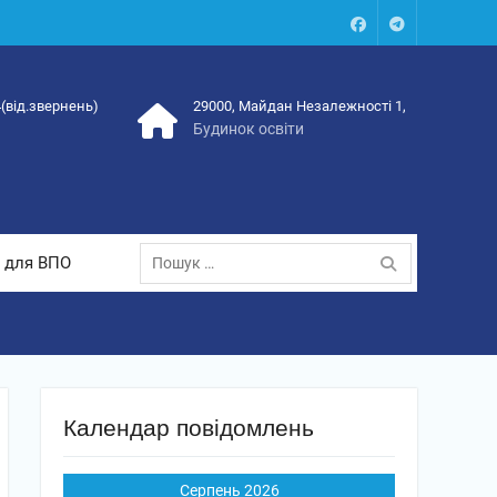
Facebook
Talegram
4(від.звернень)
29000, Майдан Незалежності 1,
Будинок освіти
Пошук:
 для ВПО
Календар повідомлень
Серпень 2026