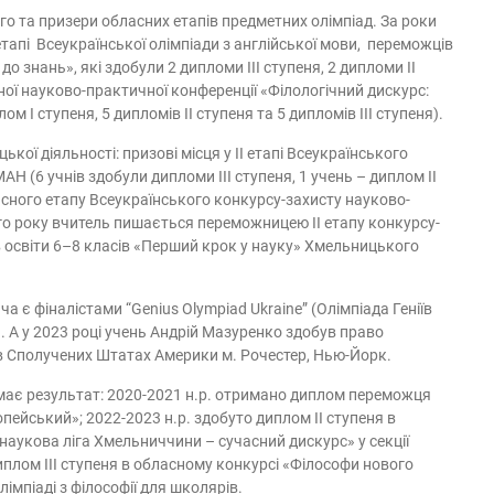
го та призери обласних етапів предметних олімпіад. За роки
 етапі Всеукраїнської олімпіади з англійської мови, переможців
до знань», які здобули 2 дипломи ІІІ ступеня, 2 дипломи ІІ
ьної науково-практичної конференції «Філологічний дискурс:
м І ступеня, 5 дипломів ІІ ступеня та 5 дипломів ІІІ ступеня).
кої діяльності: призові місця у ІІ етапі Всеукраїнського
Н (6 учнів здобули дипломи ІІІ ступеня, 1 учень – диплом ІІ
асного етапу Всеукраїнського конкурсу-захисту науково-
го року вчитель пишається переможницею ІІ етапу конкурсу-
 освіти 6–8 класів «Перший крок у науку» Хмельницького
 є фіналістами “Genius Olympiad Ukraine” (Олімпіада Геніїв
й. А у 2023 році учень Андрій Мазуренко здобув право
 в Сполучених Штатах Америки м. Рочестер, Нью-Йорк.
має результат: 2020-2021 н.р. отримано диплом переможця
ейський»; 2022-2023 н.р. здобуто диплом ІІ ступеня в
аукова ліга Хмельниччини – сучасний дискурс» у секції
плом ІІІ ступеня в обласному конкурсі «Філософи нового
лімпіаді з філософії для школярів.