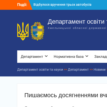
Перейти
для потреб закладів освіти
Події:
до
Відбулося засідання колегії
вмісту
Департаменту освіти та науки обласної
державної адміністрації
Департамент освіти 
Відбулась обласна нарада для
Хмельницької обласної державної
відповідальних за національно-
патріотичне виховання
Департамент
Нормативна база
Заклад
Департамент освіти та науки
>>
Департамент
>>
Новини
Пишаємось досягненнями вч