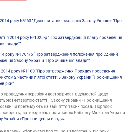
 2014 року №563 “Деякі питання реалізації Закону України “Про
жовтня 2014 року №1025-р “Про затвердження плану проведення
ння влади””
 2014 року №1704/5 “Про затвердження положення про Єдиний
оження Закону України “Про очищення влади””
ада 2014 року №1100 “Про затвердження Порядку проведення
унктом 2 частини п’ятої статті 5 Закону України “Про очищення
евірки”
о проведення перевірки достовірності відомостей щодо
тьою і четвертою статті 1 Закону України «Про очищення
 посади чи претендують на зайняття таких посад. Порядок
її проводять, затверджено постановою Кабінету Міністрів України
ону України «Про очищення влади».
ня влади» інформуємо про те, що 18 вересня 2024 року