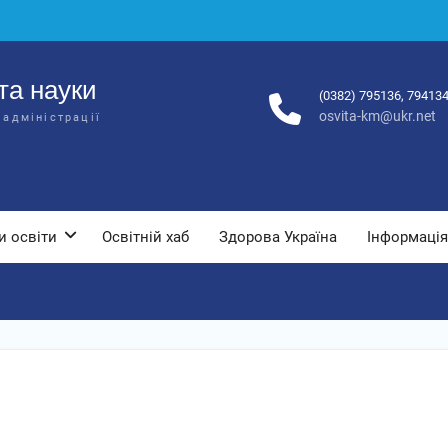
та науки
(0382) 795136, 79413
osvita-km@ukr.net
 адміністрації
и освіти
Освітній хаб
Здорова Україна
Інформація