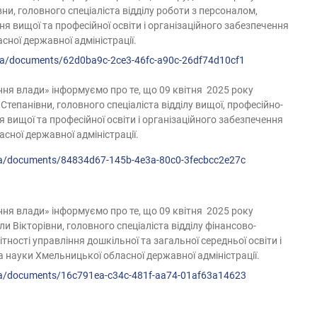
вни,
головного спеціаліста
відділу роботи з персоналом,
ня вищої та професійної освіти і організаційного забезпечення
сної державної адміністрації.
ua/
documents/62d0ba9c-2ce3-46fc-
a90c-26df74d10cf1
ня влади» інформуємо про те, що 09 квітня 2025 року
епанівни, головного спеціаліста відділу вищої, професійно-
ня вищої та професійної освіти і організаційного забезпечення
сної державної адміністрації.
v.ua/documents/84834d67-145b-4e3a-80c0-3fecbcc2e27c
ня влади» інформуємо про те, що 09 квітня 2025 року
Вікторівни, головного спеціаліста відділу фінансово-
тності управління дошкільної та загальної середньої освіти і
 науки Хмельницької обласної державної адміністрації.
v.ua/documents/16c791ea-c34c-481f-aa74-01af63a14623