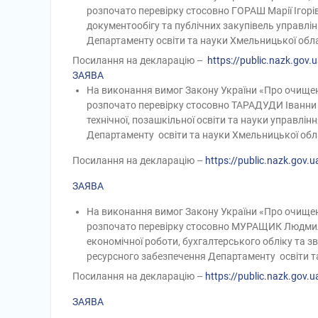
розпочато перевірку стосовно
ГОРАШ Марії Ігорі
документообігу та публічних закупівель управлін
Департаменту освіти та науки Хмельницької обла
Посилання на декларацію –
https://public.nazk.gov.
ЗАЯВА
На виконання вимог Закону України «Про очищен
розпочато перевірку стосовно ТАРАДУДИ Іванни Ст
технічної, позашкільної освіти та науки управлін
Департаменту освіти та науки Хмельницької обла
Посилання на декларацію –
https://public.nazk.go
ЗАЯВА
На виконання вимог Закону України «Про очищен
розпочато перевірку стосовно МУРАЩИК Людмили 
економічної роботи, бухгалтерського обліку та зві
ресурсного забезпечення Департаменту освіти та
Посилання на декларацію –
https://public.nazk.go
ЗАЯВА