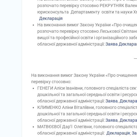
розпочато перевірку стосовно РЕКРУТНЯК Вален
юрисконсульта
Департаменту освіти та науки Хм
Декларація
На виконання вимог Закону України «Про очищен
розпочато перевірку стосовно Леськової Світла
вищої та професійної освіти і організаційного з
обласної державної адміністрації:
Заява
Деклара
На виконання вимог Закону України «Про очищення 
перевірку стосовно
:
ГЕНЕГИ Аліси Іванівни, головного спеціаліста се
дошкільної та загальної середньої освіти і ресу
обласної державної адміністрації:
Заява
,
Деклара
КЛИМЕНКО Аліни Віталіївни, головного спеціаліст
дошкільної та загальної середньої освіти і ресу
обласної державної адміністрації:
Заява
,
Деклара
МАТВЄЄВОЇ Дар’ї Олегівни, головного спеціаліс
обласної державної адміністрації:
Декларація
;
За