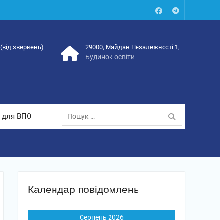
Facebook
Talegram
4(від.звернень)
29000, Майдан Незалежності 1,
Будинок освіти
Пошук:
 для ВПО
Календар повідомлень
Серпень 2026