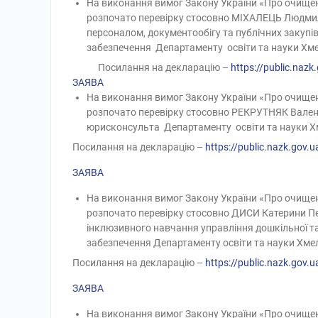
На виконання вимог Закону України «Про очищен
розпочато перевірку стосовно МІХАЛЕЦЬ Людмил
персоналом, документообігу та публічних закупі
забезпечення
Департаменту освіти та науки Хме
Посилання на декларацію –
https://public.nazk
ЗАЯВА
На виконання вимог Закону України «Про очищен
розпочато перевірку стосовно РЕКРУТНЯК Вален
юрисконсульта
Департаменту освіти та наук
Посилання на декларацію –
https://public.nazk.gov
ЗАЯВА
На виконання вимог Закону України «Про очищен
розпочато перевірку стосовно
ДИСИ Катерини П
інклюзивного
навчання
управління дошкільної та
забезпечення
Департаменту освіти та науки Хмел
Посилання на декларацію –
https://public.nazk.go
ЗАЯВА
На виконання вимог Закону України «Про очищен