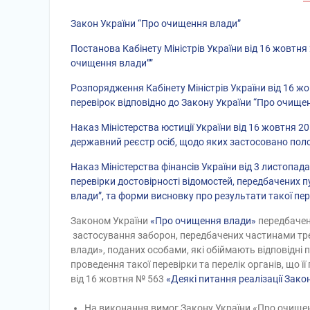
Закон України “Про очищення влади”
Постанова Кабінету Міністрів України від 16 жовтня
очищення влади””
Розпорядження Кабінету Міністрів України від 16 
перевірок відповідно до Закону України “Про очище
Наказ Міністерства юстиції України від 16 жовтня
державний реєстр осіб, щодо яких застосовано пол
Наказ Міністерства фінансів України від 3 листоп
перевірки достовірності відомостей, передбачених п
влади”, та форми висновку про результати такої пер
Законом України
«Про очищення влади»
передбачен
застосування заборон, передбачених частинами тре
влади», поданих особами, які обіймають відповідні
проведення такої перевірки та перелік органів, що 
від 16 жовтня № 563
«Деякі питання реалізації Зак
На виконання вимог Закону України «Про очищен