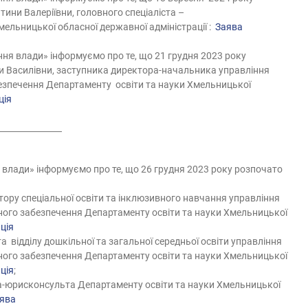
тини Валеріївни
,
головного спеціаліста –
ельницької обласної державної адміністрації :
Заява
ня влади» інформуємо про те, що 21 грудня 2023 року
ни Василівни, заступника директора-начальника управління
абезпечення Департаменту освіти та науки Хмельницької
ція
влади» інформуємо про те, що 2
6
грудня 2023 року розпочато
ктору спеціальної освіти та інклюзивного навчання управління
рсного забезпечення Департаменту освіти та науки Хмельницької
ція
а відділу дошкільної та загальної середньої освіти управління
рсного забезпечення Департаменту освіти та науки Хмельницької
ція
;
та-юрисконсульта Департаменту освіти та науки Хмельницької
ява