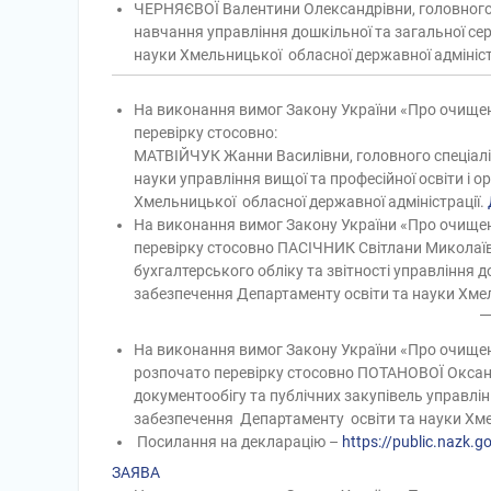
ЧЕРНЯЄВОЇ Валентини Олександрівни, головного с
навчання управління дошкільної та загальної сер
науки Хмельницької обласної державної адмініст
На виконання вимог Закону України «Про очищен
перевірку стосовно:
МАТВІЙЧУК Жанни Василівни, головного спеціал
науки управління вищої та професійної освіти і 
Хмельницької обласної державної адміністрації.
На виконання вимог Закону України «Про очищен
перевірку стосовно ПАСІЧНИК Світлани Миколаївн
бухгалтерського обліку та звітності управління д
забезпечення Департаменту освіти та науки Хмел
На виконання вимог Закону України «Про очищен
розпочато перевірку стосовно
ПОТАНОВОЇ Оксан
документообігу та публічних закупівель управлі
забезпечення
Департаменту освіти та науки Хме
Посилання на декларацію –
https://public.nazk.g
ЗАЯВА