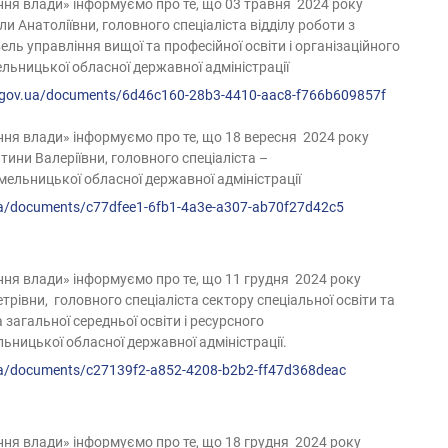
ня влади» інформуємо про те, що 03 травня 2024 року
и Анатоліївни
,
головного спеціаліста відділу роботи з
вель управління
вищої та професійної освіти і організаційного
льницької обласної державної адміністрації
.gov.ua/
documents/6d46c160-28b3-4410-
aac8-f766b609857f
ня влади» інформуємо про те, що 18 вересня 2024 року
тини Валеріївни
,
головного спеціаліста –
и Хмельницької обласної державної адміністрації
.ua/documents/c77dfee1-6fb1-4a3e-a307-ab70f27d42c5
ня влади» інформуємо про те, що 11 грудня 2024 року
етрівни,
головного спеціаліста
сектор
у
спеціальної освіти та
 загальної середньої освіти і ресурсного
ьницької обласної державної адміністрації.
v.ua/documents/c27139f2-a852-4208-b2b2-ff47d368deac
ня влади» інформуємо про те, що 18 грудня 2024 року