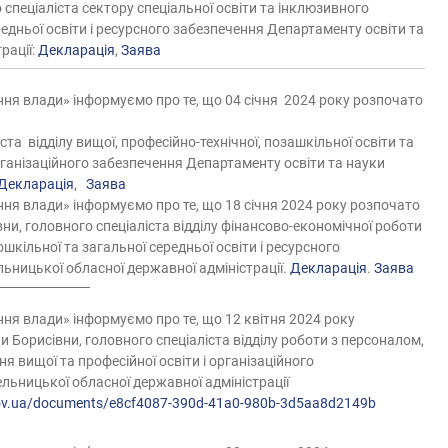
пеціаліста сектору спеціальної освіти та інклюзивного
едньої освіти і ресурсного забезпечення Департаменту освіти та
рації:
Декларація
,
Заява
ня влади» інформуємо про те, що 04 січня 2024 року розпочато
іста
відділу вищої, професійно-технічної, позашкільної освіти та
організаційного забезпечення Департаменту освіти та науки
Декларація
,
Заява
ня влади» інформуємо про те, що 18 січня 2024 року розпочато
и, головного спеціаліста відділу фінансово-економічної роботи
ошкільної та загальної середньої освіти і ресурсного
ьницької обласної державної адміністрації.
Декларація
.
Заява
ня влади» інформуємо про те, що 12 квітня 2024 року
и Борисівни,
головного спеціаліста відділу роботи з персоналом,
ння
вищої та професійної освіти і організаційного
льницької обласної державної адміністрації
ov.ua/
documents/e8cf4087-390d-41a0-
980b-3d5aa8d2149b