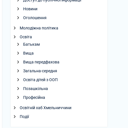
Доступ до публічної інформації
Новини
Оголошення
Молодіжна політика
Освіта
Батькам
Вища
Вища передфахова
Загальна-середня
Освіта дітей з ООП
Позашкільна
Професійна
Освітній хаб Хмельниччини
Події