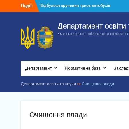
Перейти
Відбулося вручення трьох автобусів
Події:
до
для потреб закладів освіти
вмісту
Відбулося засідання колегії
Департаменту освіти та науки обласної
Департамент освіти 
державної адміністрації
Відбулась обласна нарада для
Хмельницької обласної державної
відповідальних за національно-
патріотичне виховання
Департамент
Нормативна база
Заклад
Департамент освіти та науки
>>
Очищення влади
Очищення влади