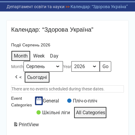
Департамент освіти та науки
>>
Календар: “Здорова Україна”
Календар: “Здорова Україна”
Події Серпень 2026
Month
Week
Day
Month
Year
<
Сьогодні
There are no events scheduled during these dates.
Event
General
Пліч-о-пліч
Categories
Шкільні ліги
All Categories
Print
View