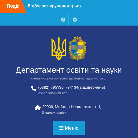
Перейти
Події:
Відбулося вручення трьох
до
автобусів для потреб
вмісту
закладів освіти
Відбулося засідання
Facebook
Talegram
колегії Департаменту
освіти та науки обласної
державної адміністрації
Відбулась обласна
нарада для
відповідальних за
Департамент освіти та науки
національно-патріотичне
виховання
Хмельницької обласної державної адміністрації
(0382) 795136, 794134(від.звернень)
osvita-km@ukr.net
29000, Майдан Незалежності 1,
Будинок освіти
Меню