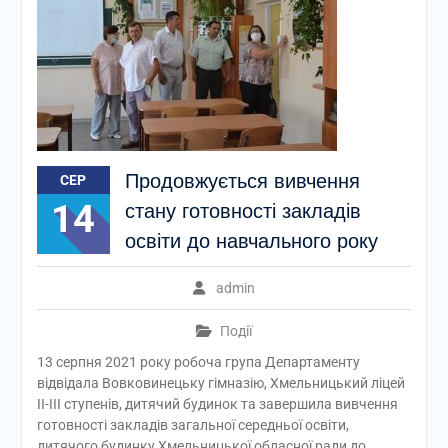
Продовжується вивчення
СЕР
14
стану готовності закладів
освіти до навчального року
admin
Події
13 серпня 2021 року робоча група Департаменту
відвідала Вовковинецьку гімназію, Хмельницький ліцей
ІІ-ІІІ ступенів, дитячий будинок та завершила вивчення
готовності закладів загальної середньої освіти,
дитячого будинку Хмельницької обласної ради до