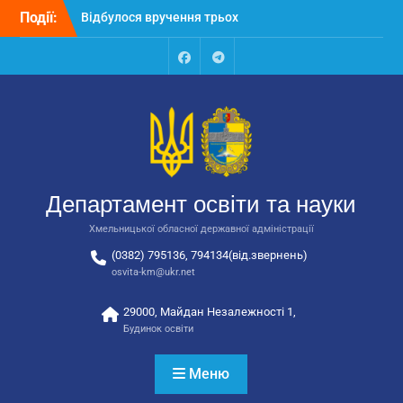
Перейти
Події:
Відбулося засідання
до
колегії Департаменту
вмісту
освіти та науки обласної
державної адміністрації
Facebook
Talegram
Відбулась обласна
нарада для
відповідальних за
національно-патріотичне
виховання
Відбулося вручення трьох
Департамент освіти та науки
автобусів для потреб
закладів освіти
Хмельницької обласної державної адміністрації
(0382) 795136, 794134(від.звернень)
osvita-km@ukr.net
29000, Майдан Незалежності 1,
Будинок освіти
Меню