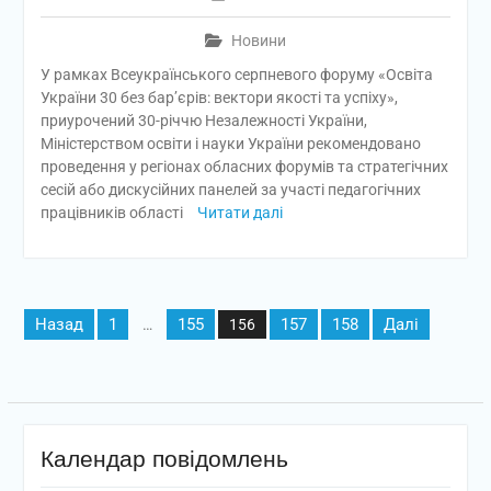
Новини
У рамках Всеукраїнського серпневого форуму «Освіта
України 30 без бар’єрів: вектори якості та успіху»,
приурочений 30-річчю Незалежності України,
Міністерством освіти і науки України рекомендовано
проведення у регіонах обласних форумів та стратегічних
сесій або дискусійних панелей за участі педагогічних
працівників області
Читати далі
Пагінація
Назад
1
155
157
158
Далі
…
156
записів
Календар повідомлень