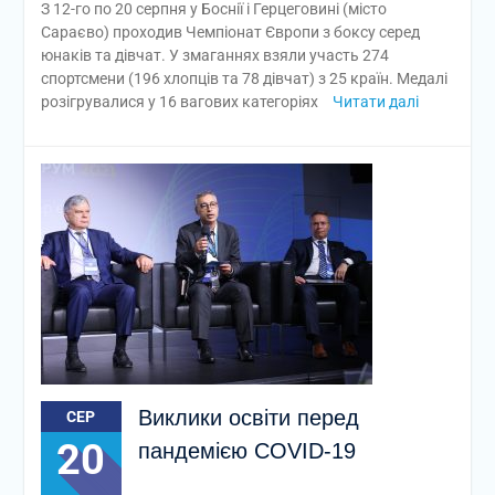
З 12-го по 20 серпня у Боснії і Герцеговині (місто
Сараєво) проходив Чемпіонат Європи з боксу серед
юнаків та дівчат. У змаганнях взяли участь 274
спортсмени (196 хлопців та 78 дівчат) з 25 країн. Медалі
розігрувалися у 16 вагових категоріях
Читати далі
Виклики освіти перед
СЕР
20
пандемією COVID-19