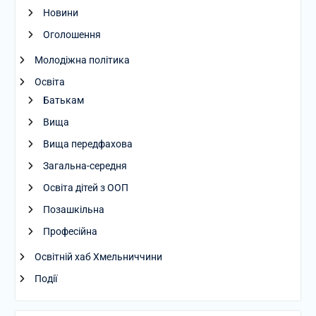
Новини
Оголошення
Молодіжна політика
Освіта
Батькам
Вища
Вища передфахова
Загальна-середня
Освіта дітей з ООП
Позашкільна
Професійна
Освітній хаб Хмельниччини
Події