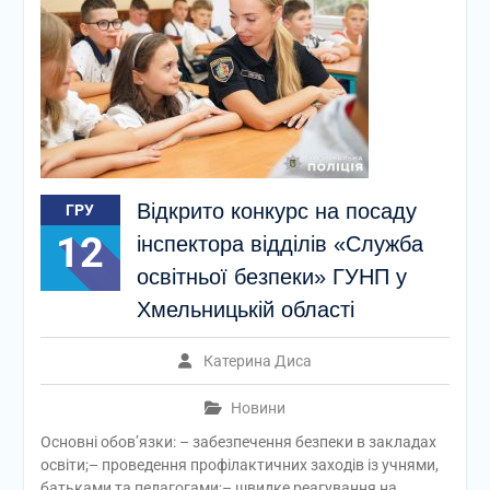
Відкрито конкурс на посаду
ГРУ
12
інспектора відділів «Служба
освітньої безпеки» ГУНП у
Хмельницькій області
Катерина Диса
Новини
Основні обовʼязки: – забезпечення безпеки в закладах
освіти;– проведення профілактичних заходів із учнями,
батьками та педагогами;– швидке реагування на