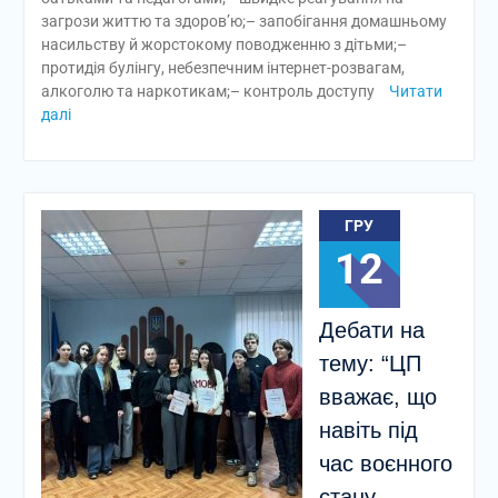
загрози життю та здоров’ю;– запобігання домашньому
насильству й жорстокому поводженню з дітьми;–
протидія булінгу, небезпечним інтернет-розвагам,
алкоголю та наркотикам;– контроль доступу
Читати
далі
ГРУ
12
Дебати на
тему: “ЦП
вважає, що
навіть під
час воєнного
стану