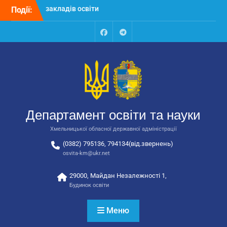
Перейти
Події:
Відбулося засідання
до
колегії Департаменту
вмісту
освіти та науки обласної
державної адміністрації
Facebook
Talegram
Відбулась обласна
нарада для
відповідальних за
національно-патріотичне
виховання
Відбулося вручення трьох
Департамент освіти та науки
автобусів для потреб
закладів освіти
Хмельницької обласної державної адміністрації
(0382) 795136, 794134(від.звернень)
osvita-km@ukr.net
29000, Майдан Незалежності 1,
Будинок освіти
Меню