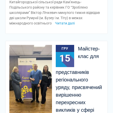
Китайгородської сільської ради Кам’янець-
Подільського району та керівник ГО “Зроблено
школярами” Віктор Лічкевич минулого тижня відвідав
дві школи Румунії (м. Бузеу і м. Тіту) в межах
міжнародного освітнього
Читати далі
Майстер-
ГРУ
15
клас для
представників
регіонального
уряду, присвячений
вирішенню
перехресних
викликів у сфері