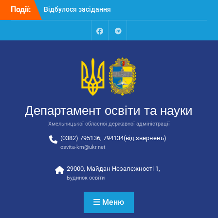
Перейти
Події:
Відбулося засідання
до
колегії Департаменту
вмісту
освіти та науки обласної
державної адміністрації
Facebook
Talegram
Відбулась обласна
нарада для
відповідальних за
національно-патріотичне
виховання
Відбулося вручення трьох
Департамент освіти та науки
автобусів для потреб
закладів освіти
Хмельницької обласної державної адміністрації
(0382) 795136, 794134(від.звернень)
osvita-km@ukr.net
29000, Майдан Незалежності 1,
Будинок освіти
Меню