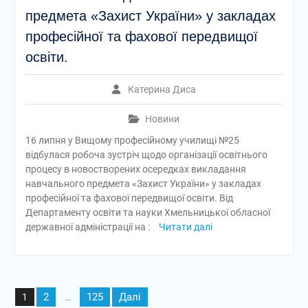
предмета «Захист України» у закладах
професійної та фахової передвищої
освіти.
Катерина Диса
Новини
16 липня у Вищому професійному училищі №25
відбулася робоча зустріч щодо організації освітнього
процесу в новостворених осередках викладання
навчального предмета «Захист України» у закладах
професійної та фахової передвищої освіти. Від
Департаменту освіти та науки Хмельницької обласної
державної адміністрації на :
Читати далі
Пагінація
2
125
Далі
1
…