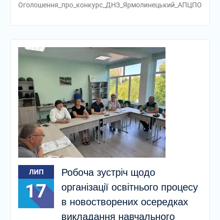
Оголошення_про_конкурс_ДНЗ_Ярмолинецький_АПЦПО
Робоча зустріч щодо
ЛИП
17
організації освітнього процесу
в новостворених осередках
викладання навчального