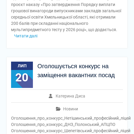
проєкт наказу «Про затвердження Порядку виплати
грошової винагороди випускниками закладів загальної
середньої освіти Хмельницької області, які отримали
200 балів при складанні національного
мультипредметного тесту у 2026 році», що додається.
Читати далі
Оголошується конкурс на
ЛИП
20
заміщення вакантних посад
Катерина Диса
Новини
Оголошення_про_конкурс_Нетішинський_професійний_ліцей
Оголошення_про_конкурс_ДНЗ_Полонський_АПЦПО
Оголошення_про_конкурс_Шепетівський_професійний_ліцей