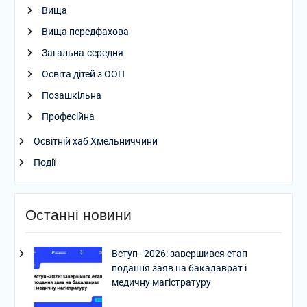
Вища
Вища передфахова
Загальна-середня
Освіта дітей з ООП
Позашкільна
Професійна
Освітній хаб Хмельниччини
Події
Останні новини
Вступ–2026: завершився етап
подання заяв на бакалаврат і
медичну магістратуру