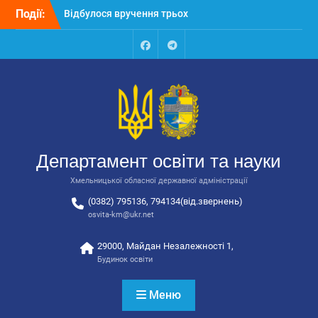
Перейти
Відбулося вручення трьох
Події:
до
автобусів для потреб
вмісту
закладів освіти
Відбулося засідання
Facebook
Talegram
колегії Департаменту
освіти та науки обласної
державної адміністрації
Відбулась обласна
нарада для
відповідальних за
Департамент освіти та науки
національно-патріотичне
виховання
Хмельницької обласної державної адміністрації
(0382) 795136, 794134(від.звернень)
osvita-km@ukr.net
29000, Майдан Незалежності 1,
Будинок освіти
Меню