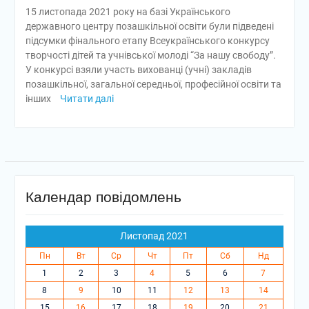
15 листопада 2021 року на базі Українського
державного центру позашкільної освіти були підведені
підсумки фінального етапу Всеукраїнського конкурсу
творчості дітей та учнівської молоді “За нашу свободу”.
У конкурсі взяли участь вихованці (учні) закладів
позашкільної, загальної середньої, професійної освіти та
інших
Читати далі
Календар повідомлень
Листопад 2021
Пн
Вт
Ср
Чт
Пт
Сб
Нд
1
2
3
4
5
6
7
8
9
10
11
12
13
14
15
16
17
18
19
20
21