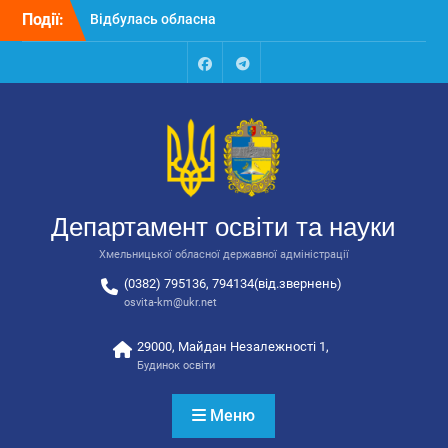
Перейти
Події:
національно-патріотичне
до
виховання
вмісту
Відбулося вручення трьох
автобусів для потреб
Facebook
Talegram
закладів освіти
Відбулося засідання
колегії Департаменту
освіти та науки обласної
державної адміністрації
Департамент освіти та науки
Хмельницької обласної державної адміністрації
(0382) 795136, 794134(від.звернень)
osvita-km@ukr.net
29000, Майдан Незалежності 1,
Будинок освіти
Меню