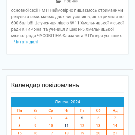
Новини
основної сесії НМТ! Неймовірно пишаємось отриманими
результатами: маємо двох випускників, які отримали по
600 балів!!! Це учениця ліцею № 11 Хмельницької міської
ради КНИР Яна та учениця ліцею №5 Хмельницької
міської ради ЧУСОВІТІНА Єлизавета!!! П’ятеро успішних
Читати далі
Календар повідомлень
Липень 2024
Пн
Вт
Ср
Чт
Пт
Сб
Нд
1
2
3
4
5
6
7
8
9
10
11
12
13
14
15
16
17
18
19
20
21