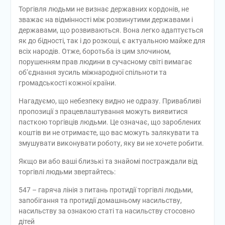
Торгівля людьми не визнає державних кордонів, не
зважає на відмінності між розвинутими державами і
державами, що розвиваються. Вона легко адаптується
як до бідності, так і до розкоші, є актуальною майже для
всіх народів. Отже, боротьба із цим злочином,
порушенням прав людини в сучасному світі вимагає
об’єднання зусиль міжнародної спільноти та
громадськості кожної країни.
Нагадуємо, що небезпеку видно не одразу. Привабливі
пропозиції з працевлаштування можуть виявитися
пасткою торгівців людьми. Це означає, що зароблених
коштів ви не отримаєте, що вас можуть залякувати та
змушувати виконувати роботу, яку ви не хочете робити.
Якщо ви або ваші близькі та знайомі постраждали від
торгівлі людьми звертайтесь:
547 – гаряча лінія з питань протидії торгівлі людьми,
запобігання та протидії домашньому насильству,
насильству за ознакою статі та насильству стосовно
дітей