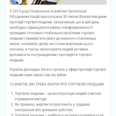
У 2013 році Генеральна Асамблея Організації
Об’єднаних Націй проголосила 30 липня Всесвітнім днем
протидії торгівлі людьми, зазначивши, що в цей день
необхідно підвищувати рівень поінформованості
громадян стосовно глобальної проблеми торгівлі
людьми і привертати увагу до важкого становища
жінок, чоловіків і дітей, які стали жертвами цього
злочину, а також заохочувати людей активно
допомагати постраждалим і протидіяти торгівлі
людьми.
Україна докладає багато зусиль у сфері протидії торгівлі
людьми саме зараз, під час війни.
10 ФАКТІВ, ЯКІ ТРЕБА ЗНАТИ ПРО ТОРГІВЛЮ ЛЮДЬМИ
Торгівля людьми – це експлуатація людей з метою
отримання вигоди.
Як правило, жертви потрапляють у трудове,
сексуальне або домашнє рабство.
Торгівля людьми – найбільш активно розвивається