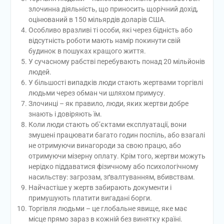
злочинна діяльність, що приносить щорічний дохід,
оцінюваний в 150 мільярдів доларів США.
Особливо вразливі ті особи, які через бідність або
відсутність роботи мають намір покинути свій
будинок в пошуках кращого життя.
У сучасному рабстві перебувають понад 20 мільйонів
людей.
У більшості випадків люди стають жертвами торгівлі
людьми через обман чи шляхом примусу.
Злочинці – як правило, люди, яких жертви добре
знають і довіряють їм.
Коли люди стають об’єктами експлуатації, вони
змушені працювати багато годин поспіль, або взагалі
не отримуючи винагороди за свою працю, або
отримуючи мізерну оплату. Крім того, жертви можуть
нерідко піддаватися фізичному або психологічному
насильству: загрозам, зґвалтуванням, вбивствам.
Найчастіше у жертв забирають документи і
примушують платити вигадані борги.
Торгівля людьми – це глобальне явище, яке має
місце прямо зараз в кожній без винятку країні.