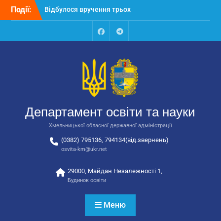
Перейти
Відбулося вручення трьох
Події:
до
автобусів для потреб
вмісту
закладів освіти
Відбулося засідання
Facebook
Talegram
колегії Департаменту
освіти та науки обласної
державної адміністрації
Відбулась обласна
нарада для
відповідальних за
Департамент освіти та науки
національно-патріотичне
виховання
Хмельницької обласної державної адміністрації
(0382) 795136, 794134(від.звернень)
osvita-km@ukr.net
29000, Майдан Незалежності 1,
Будинок освіти
Меню