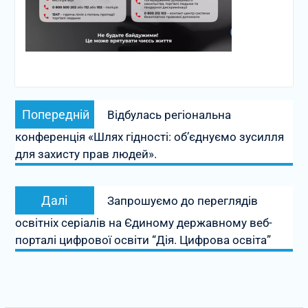
Навігація
Попередній
Попередній
Відбулась регіональна
записів
запис:
конференція «Шлях гідності: об’єднуємо зусилля
для захисту прав людей».
Наступний
Далі
Запрошуємо до переглядів
запис:
освітніх серіалів на Єдиному державному веб-
порталі цифрової освіти “Дія. Цифрова освіта”