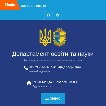
Перейти
Події:
Відбулося засідання
до
колегії Департаменту
вмісту
освіти та науки обласної
державної адміністрації
Facebook
Talegram
Відбулась обласна
нарада для
відповідальних за
національно-патріотичне
виховання
Відбулося вручення трьох
Департамент освіти та науки
автобусів для потреб
закладів освіти
Хмельницької обласної державної адміністрації
(0382) 795136, 794134(від.звернень)
osvita-km@ukr.net
29000, Майдан Незалежності 1,
Будинок освіти
Меню