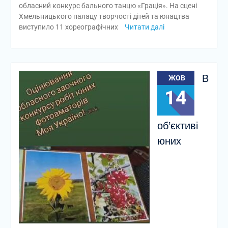
обласний конкурс бального танцю «Грація». На сцені
Хмельницького палацу творчості дітей та юнацтва
виступило 11 хореографічних
Читати далі
В
ЖОВ
14
об’єктиві
юних