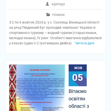
agenega
Новини
З 2 по 6 жовтня 2024 р. у с. Сокілець Вінницької області
на річці Південний Буг проходив чемпіонат України зі
спортивного туризму – водний туризм (старші юнаки,
молодші юнаки), IV ранг. Особисті змагання відбувалися
у класах суден С-2 (катамаран двійка)
Читати далі
ЖОВ
05
Вітаємо
освітян
області з