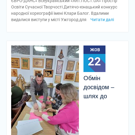
ЄВРО-ДАНС» Всеукраїнський «ART.ПОСТ.UA» Простір
Освіти Сучасної Творчості Дитячо-юнацький конкурс
народної хореографії імені Клари Балог. Вдалими
видалися виступи у місті Ужгород для
Читати далі
ЖОВ
22
Обмін
досвідом –
шлях до