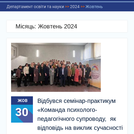
Департамент освіти та науки
>>
2024
>>
Жовтень
Місяць:
Жовтень 2024
Відбувся семінар-практикум
ЖОВ
30
«Команда психолого-
педагогічного супроводу, як
відповідь на виклик сучасності