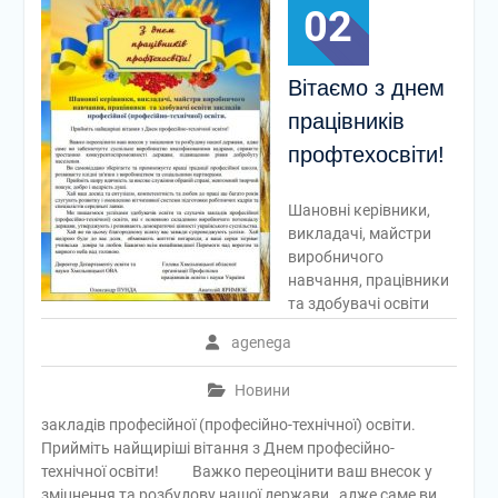
02
Вітаємо з днем
працівників
профтехосвіти!
Шановні керівники,
викладачі, майстри
виробничого
навчання, працівники
та здобувачі освіти
agenega
Новини
закладів професійної (професійно-технічної) освіти.
Прийміть найщиріші вітання з Днем професійно-
технічної освіти! Важко переоцінити ваш внесок у
зміцнення та розбудову нашої держави, адже саме ви