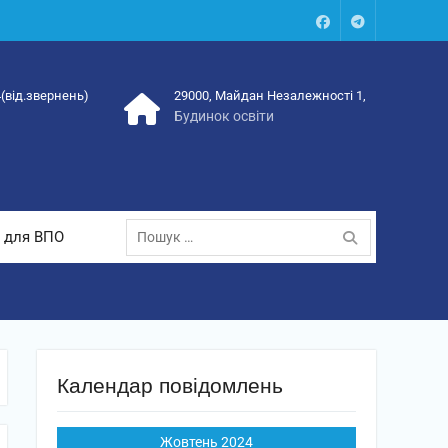
Facebook
Talegram
4(від.звернень)
29000, Майдан Незалежності 1,
Будинок освіти
Пошук:
 для ВПО
Календар повідомлень
Жовтень 2024