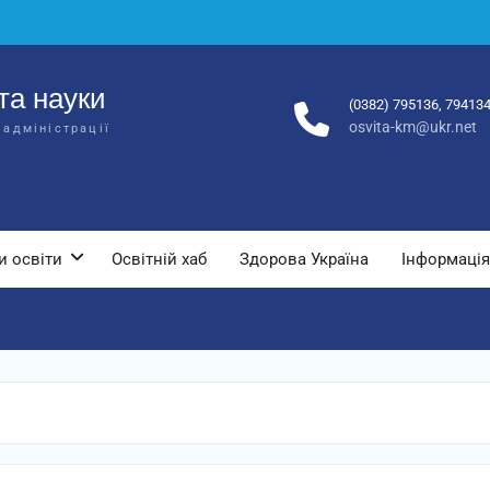
та науки
(0382) 795136, 79413
osvita-km@ukr.net
 адміністрації
и освіти
Освітній хаб
Здорова Україна
Інформація