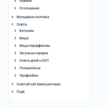
Новини
Оголошення
Молодіжна політика
Освіта
Батькам
Вища
Вища передфахова
Загальна-середня
Освіта дітей з ООП
Позашкільна
Професійна
Освітній хаб Хмельниччини
Події