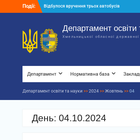
Перейти
Події:
Відбулося вручення трьох автобусів
до
для потреб закладів освіти
вмісту
Відбулося засідання колегії
Департаменту освіти та науки обласної
Департамент освіти 
державної адміністрації
Хмельницької обласної державної
Відбулась обласна нарада для
відповідальних за національно-
патріотичне виховання
Департамент
Нормативна база
Заклад
Департамент освіти та науки
>>
2024
>>
Жовтень
>>
04
День:
04.10.2024