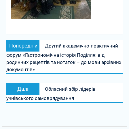
Навігація
Попередній
Попередній
Другий академічно-практичний
записів
запис:
форум «Гастрономічна історія Поділля: від
родинних рецептів та нотаток – до мови архівних
документів»
Наступний
Далі
Обласний збір лідерів
запис:
учнівського самоврядування