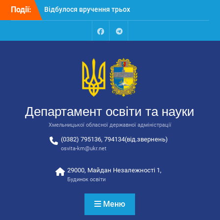
Перейти
автобусів для потреб
Події:
до
закладів освіти
вмісту
Відбулося засідання
колегії Департаменту
Facebook
Talegram
освіти та науки обласної
державної адміністрації
Відбулась обласна
нарада для
відповідальних за
національно-патріотичне
Департамент освіти та науки
виховання
Хмельницької обласної державної адміністрації
(0382) 795136, 794134(від.звернень)
osvita-km@ukr.net
29000, Майдан Незалежності 1,
Будинок освіти
Меню