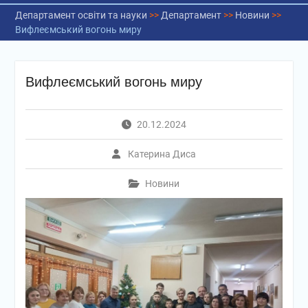
Департамент освіти та науки
>>
Департамент
>>
Новини
>>
Вифлеємський вогонь миру
Вифлеємський вогонь миру
20.12.2024
Катерина Диса
Новини