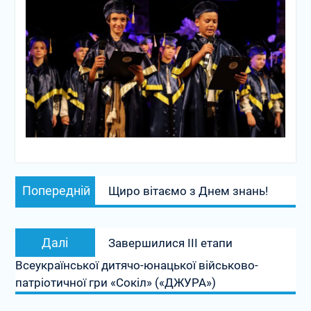
Навігація
Попередній
Попередній
Щиро вітаємо з Днем знань!
записів
запис:
Наступний
Далі
Завершилися ІІІ етапи
запис:
Всеукраїнської дитячо-юнацької військово-
патріотичної гри «Сокіл» («ДЖУРА»)