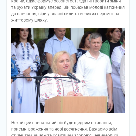
країни, адже формує особистості, здатні творити зміни
та рухати Україну вперед. Він побажав молоді натхнення
до навчання, віри у власні сили та великих перемог на
життєвому шляху.
Нехай цей навчальний рік буде щедрим на знання,
приємні враження та нові досягнення. Бажаємо всім
студентам, учням та освітянам здоров’я, невичерпної