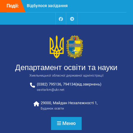
Перейти
державної адміністрації
Події:
до
Відбулась обласна
вмісту
нарада для
відповідальних за
Facebook
Talegram
національно-патріотичне
виховання
Відбулося вручення трьох
автобусів для потреб
закладів освіти
Департамент освіти та науки
Хмельницької обласної державної адміністрації
(0382) 795136, 794134(від.звернень)
osvita-km@ukr.net
29000, Майдан Незалежності 1,
Будинок освіти
Меню