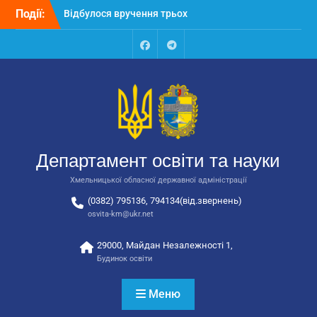
Перейти
Події:
Відбулося вручення трьох
до
автобусів для потреб
вмісту
закладів освіти
Відбулося засідання
Facebook
Talegram
колегії Департаменту
освіти та науки обласної
державної адміністрації
Відбулась обласна
нарада для
відповідальних за
Департамент освіти та науки
національно-патріотичне
виховання
Хмельницької обласної державної адміністрації
(0382) 795136, 794134(від.звернень)
osvita-km@ukr.net
29000, Майдан Незалежності 1,
Будинок освіти
Меню