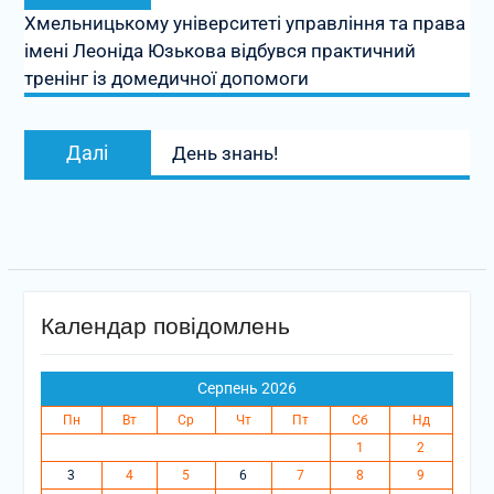
запис:
Хмельницькому університеті управління та права
імені Леоніда Юзькова відбувся практичний
тренінг із домедичної допомоги
Наступний
Далі
День знань!
запис:
Календар повідомлень
Серпень 2026
Пн
Вт
Ср
Чт
Пт
Сб
Нд
1
2
3
4
5
6
7
8
9