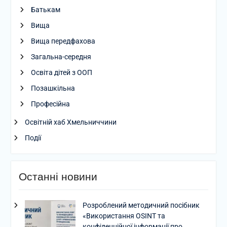
Батькам
Вища
Вища передфахова
Загальна-середня
Освіта дітей з ООП
Позашкільна
Професійна
Освітній хаб Хмельниччини
Події
Останні новини
Розроблений методичний посібник
«Використання OSINT та
конфіденційної інформації про