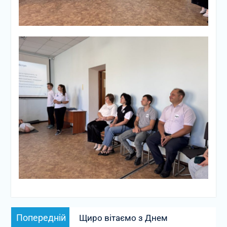
Навігація
Попередній
Попередній
Щиро вітаємо з Днем
записів
запис: