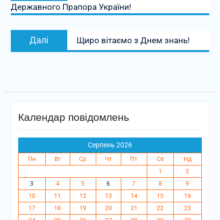
Державного Прапора України!
Наступний
Далі
Щиро вітаємо з Днем знань!
запис:
Календар повідомлень
Серпень 2026
Пн
Вт
Ср
Чт
Пт
Сб
Нд
1
2
3
4
5
6
7
8
9
10
11
12
13
14
15
16
17
18
19
20
21
22
23