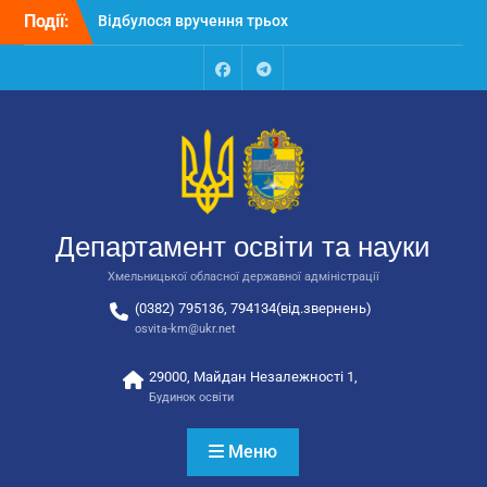
Перейти
Події:
Відбулося засідання
до
колегії Департаменту
вмісту
освіти та науки обласної
державної адміністрації
Facebook
Talegram
Відбулась обласна
нарада для
відповідальних за
національно-патріотичне
виховання
Відбулося вручення трьох
Департамент освіти та науки
автобусів для потреб
закладів освіти
Хмельницької обласної державної адміністрації
(0382) 795136, 794134(від.звернень)
osvita-km@ukr.net
29000, Майдан Незалежності 1,
Будинок освіти
Меню