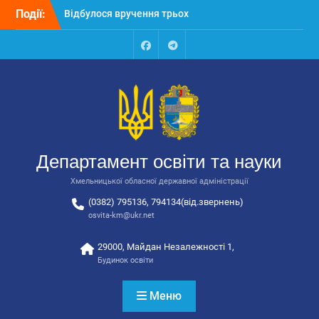
Перейти
Події:
Відбулося вручення трьох
до
автобусів для потреб
вмісту
закладів освіти
Відбулося засідання
Facebook
Talegram
колегії Департаменту
освіти та науки обласної
державної адміністрації
Відбулась обласна
нарада для
відповідальних за
Департамент освіти та науки
національно-патріотичне
виховання
Хмельницької обласної державної адміністрації
(0382) 795136, 794134(від.звернень)
osvita-km@ukr.net
29000, Майдан Незалежності 1,
Будинок освіти
Меню