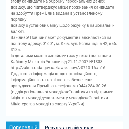
згоду кандидата на обробку персональних даних;
довідку, що підтверджує місце проживання кандидата
на здобуття Премії, яка видана в установленому
порядку;
довідку з установи банку щодо рахунку в національній
валюті.
Важливо! Повний пакет документів надсилається на
поштову адресу: 01601, м. Київ, вул. Еспланадна 42, каб.
313а.
Із деталями можна ознайомитись у тексті постанови
Кабінету Міністрів України від 21.11.2007 №1333
http://zakon.rada.gov.ua/laws/show/z0710-16#n16.
Додаткова інформація щодо організаційного,
інформаційного та технічного забезпечення
присудження Премії за телефоном: (044) 284-30-26
(відділ регіональної молодіжної політики та підтримки
ініціатив молоді департаменту молодіжної політики
Міністерства молоді та спорту України).
Навігація
Попередній
Попередній
Результати дій уряду