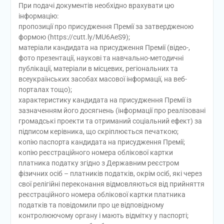
При подачі документів необхідно врахувати цю
інформацію:
пропозиції про присудження Премії за затвердженою
формою (https://cutt.ly/MU6AeS9);
матеріали кандидата на присудження Премії (відео-,
фото презентації, наукові та навчально-методичні
публікації, матеріали в місцевих, регіональних та
всеукраїнських засобах масової інформації, на веб-
порталах тощо);
характеристику кандидата на присудження Премії із
зазначенням його досягнень (інформації про реалізовані
громадські проекти та отриманий соціальний ефект) за
підписом керівника, що скріплюється печаткою;
копію паспорта кандидата на присудження Премії;
копію реєстраційного номера облікової картки
платника податку згідно з Державним реєстром
фізичних осіб – платників податків, окрім осіб, які через
свої релігійні переконання відмовляються від прийняття
реєстраційного номера облікової картки платника
податків та повідомили про це відповідному
контролюючому органу і мають відмітку у паспорті;