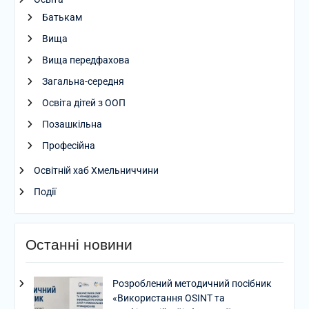
Батькам
Вища
Вища передфахова
Загальна-середня
Освіта дітей з ООП
Позашкільна
Професійна
Освітній хаб Хмельниччини
Події
Останні новини
Розроблений методичний посібник
«Використання OSINT та