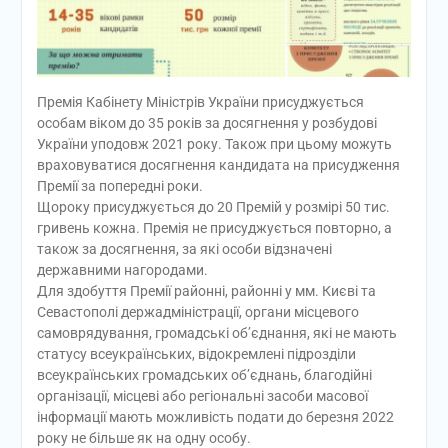
Премія Кабінету Міністрів України присуджується
особам віком до 35 років за досягнення у розбудові
України уподовж 2021 року. Також при цьому можуть
враховуватися досягнення кандидата на присудження
Премії за попередні роки.
Щороку присуджується до 20 Премій у розмірі 50 тис.
гривень кожна. Премія не присуджується повторно, а
також за досягнення, за які особи відзначені
державними нагородами.
Для здобуття Премії районні, районні у мм. Києві та
Севастополі держадміністрації, органи місцевого
самоврядування, громадські об’єднання, які не мають
статусу всеукраїнських, відокремлені підрозділи
всеукраїнських громадських об’єднань, благодійні
організації, місцеві або регіональні засоби масової
інформації мають можливість подати до березня 2022
року не більше як на одну особу.