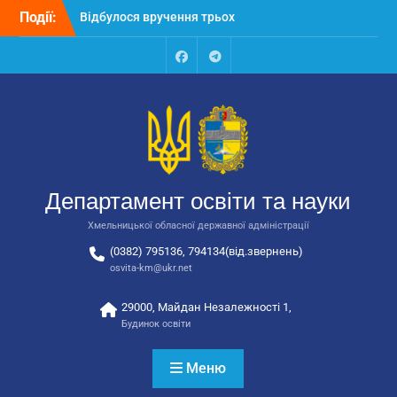
Перейти
Події:
Відбулося вручення трьох
до
автобусів для потреб
вмісту
закладів освіти
Відбулося засідання
Facebook
Talegram
колегії Департаменту
освіти та науки обласної
державної адміністрації
Відбулась обласна
нарада для
відповідальних за
Департамент освіти та науки
національно-патріотичне
виховання
Хмельницької обласної державної адміністрації
(0382) 795136, 794134(від.звернень)
osvita-km@ukr.net
29000, Майдан Незалежності 1,
Будинок освіти
Меню