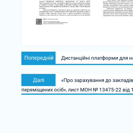
Навігація
Попередній
Попередній
Дистанційні платформи для 
записів
запис:
Наступний
Далі
«Про зарахування до закладів
запис:
переміщених осіб», лист МОН № 13475-22 від 