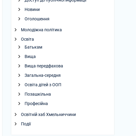
Доступ до публічної інформації
Новини
Оголошення
Молодіжна політика
Освіта
Батькам
Вища
Вища передфахова
Загальна-середня
Освіта дітей з ООП
Позашкільна
Професійна
Освітній хаб Хмельниччини
Події