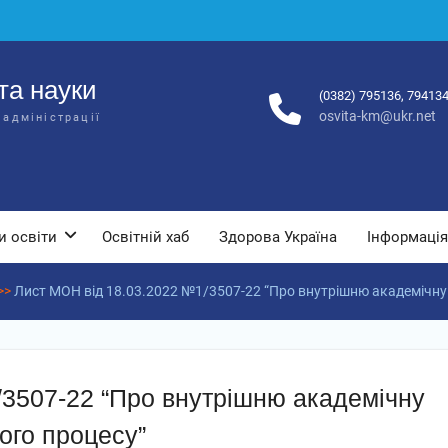
та науки
(0382) 795136, 79413
osvita-km@ukr.net
 адміністрації
и освіти
Освітній хаб
Здорова Україна
Інформація
>>
Лист МОН від 18.03.2022 №1/3507-22 “Про внутрішню академічну 
/3507-22 “Про внутрішню академічну
ього процесу”