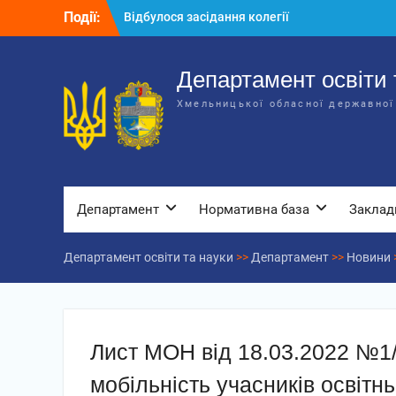
Департаменту освіти та науки обласної
Перейти
Події:
державної адміністрації
до
Відбулась обласна нарада для
вмісту
відповідальних за національно-
Департамент освіти 
патріотичне виховання
Відбулося вручення трьох автобусів
Хмельницької обласної державної
для потреб закладів освіти
Департамент
Нормативна база
Заклад
Департамент освіти та науки
>>
Департамент
>>
Новини
Лист МОН від 18.03.2022 №1
мобільність учасників освітн