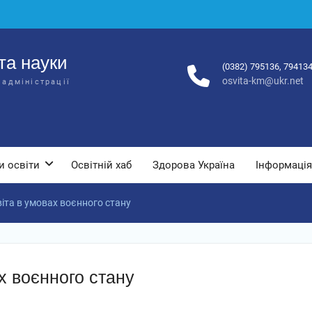
та науки
(0382) 795136, 79413
osvita-km@ukr.net
 адміністрації
и освіти
Освітній хаб
Здорова Україна
Інформація
віта в умовах воєнного стану
х воєнного стану