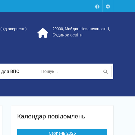
Facebook
Talegram
4(від.звернень)
29000, Майдан Незалежності 1,
Будинок освіти
Пошук:
 для ВПО
Календар повідомлень
Серпень 2026