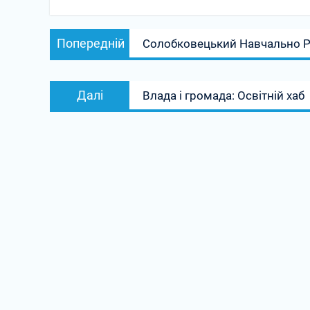
Навігація
Попередній
Попередній
Солобковецький Навчально Ре
записів
запис:
Наступний
Далі
Влада і громада: Освітній хаб
запис: