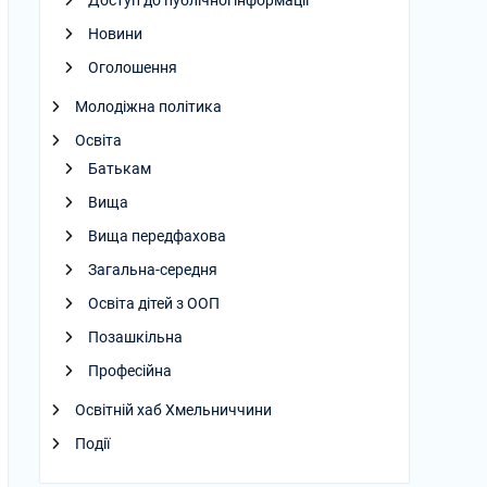
Доступ до публічної інформації
Новини
Оголошення
Молодіжна політика
Освіта
Батькам
Вища
Вища передфахова
Загальна-середня
Освіта дітей з ООП
Позашкільна
Професійна
Освітній хаб Хмельниччини
Події