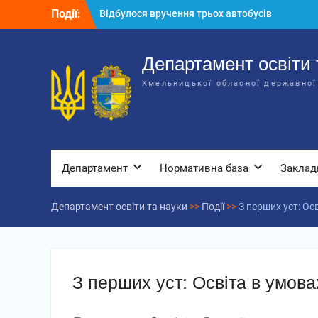
Перейти
Події:
Відбулося засідання колегії
до
Департаменту освіти та науки обласної
вмісту
державної адміністрації
Відбулась обласна нарада для
Департамент освіти 
відповідальних за національно-
Хмельницької обласної державної
патріотичне виховання
Відбулося вручення трьох автобусів
для потреб закладів освіти
Департамент
Нормативна база
Заклад
Департамент освіти та науки
>>
Події
>>
З перших уст: Ос
З перших уст: Освіта в умова