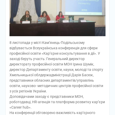
8 листопада у місті Кам’янець-Подільському
відбувається Всеукраїнська конференція для сфери
професійної освіти «Кар’єрне консультування в дії». У
заході беруть участь: Генеральний директор
директорату професійної освіти МОН Ірина Шумік,
директор Департаменту освіти, науки, молоді та спорту
Хмельницької облдержадміністрації Дарія Басюк,
представники обласних департаментів/управлінь
освіти, науково- методичних центрів професійної освіти
з усіх регіонів України.
Доповідачами заходу є представники МОН,
роботодавці, HR-агенція та платформа розвитку кар’єри
«Career hub».
На конференції обговорено важливість кар’єрного