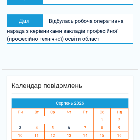
запис:
Наступний
Далі
Відбулась робоча оперативна
запис:
нарада з керівниками закладів професійної
(професійно-технічної) освіти області
Календар повідомлень
Серпень 2026
Пн
Вт
Ср
Чт
Пт
Сб
Нд
1
2
3
4
5
6
7
8
9
10
11
12
13
14
15
16