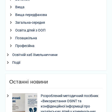
Вища
Вища передфахова
Загальна-середня
Освіта дітей з ООП
Позашкільна
Професійна
Освітній хаб Хмельниччини
Події
Останні новини
Розроблений методичний посібник
«Використання OSINT та
конфіденційної інформації про
українських дітей у кримінальних