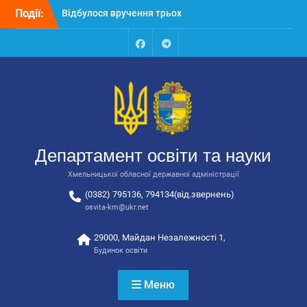
Перейти
автобусів для потреб
Події:
до
закладів освіти
вмісту
Відбулося засідання
колегії Департаменту
Facebook
Talegram
освіти та науки обласної
державної адміністрації
Відбулась обласна
нарада для
відповідальних за
національно-патріотичне
Департамент освіти та науки
виховання
Хмельницької обласної державної адміністрації
(0382) 795136, 794134(від.звернень)
osvita-km@ukr.net
29000, Майдан Незалежності 1,
Будинок освіти
Меню