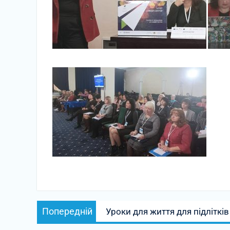
Навігація
Попередній
Попередній
Уроки для життя для підлітків
записів
запис: