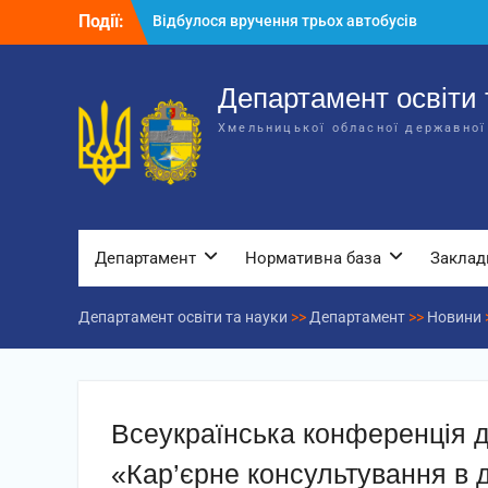
Перейти
Події:
Відбулося вручення трьох автобусів
до
для потреб закладів освіти
вмісту
Відбулося засідання колегії
Департаменту освіти та науки обласної
Департамент освіти 
державної адміністрації
Хмельницької обласної державної
Відбулась обласна нарада для
відповідальних за національно-
патріотичне виховання
Департамент
Нормативна база
Заклад
Департамент освіти та науки
>>
Департамент
>>
Новини
Всеукраїнська конференція д
«Кар’єрне консультування в д