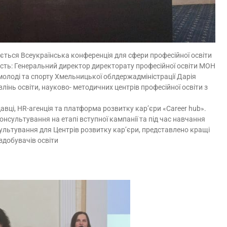
ається Всеукраїнська конференція для сфери професійної освіти
часть: Генеральний директор директорату професійної освіти МОН
молоді та спорту Хмельницької облдержадміністрації Дарія
інь освіти, науково- методичних центрів професійної освіти з
ці, HR-агенція та платформа розвитку кар’єри «Career hub».
нсультування на етапі вступної кампанії та під час навчання
сультування для Центрів розвитку кар’єри, представлено кращі
здобувачів освіти