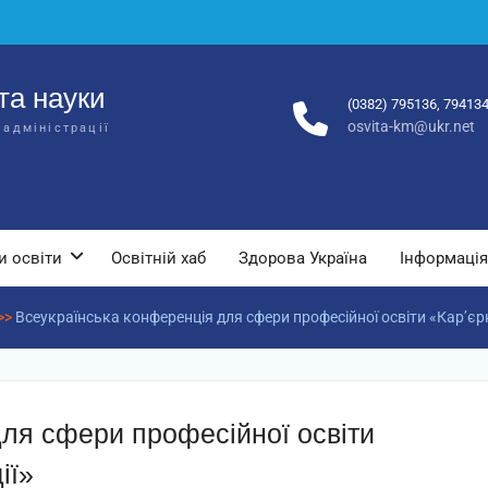
та науки
(0382) 795136, 79413
osvita-km@ukr.net
 адміністрації
и освіти
Освітній хаб
Здорова Україна
Інформація
>>
Всеукраїнська конференція для сфери професійної освіти «Кар’єрн
ля сфери професійної освіти
ії»