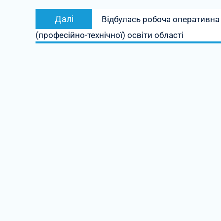
Наступний
Далі
Відбулась робоча оперативна 
запис:
(професійно-технічної) освіти області