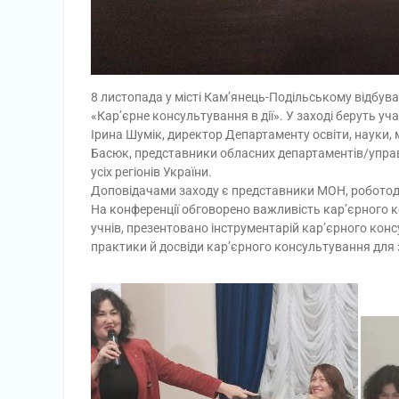
8 листопада у місті Кам’янець-Подільському відбув
«Кар’єрне консультування в дії». У заході беруть у
Ірина Шумік, директор Департаменту освіти, науки, 
Басюк, представники обласних департаментів/управл
усіх регіонів України.
Доповідачами заходу є представники МОН, роботодав
На конференції обговорено важливість кар’єрного ко
учнів, презентовано інструментарій кар’єрного кон
практики й досвіди кар’єрного консультування для 