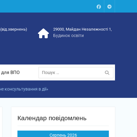
Facebook
Talegram
4(від.звернень)
29000, Майдан Незалежності 1,
Будинок освіти
Пошук:
 для ВПО
е консультування в дії»
Календар повідомлень
Серпень 2026