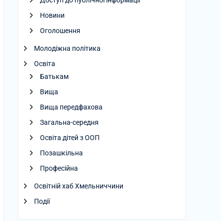
Доступ до публічної інформації
Новини
Оголошення
Молодіжна політика
Освіта
Батькам
Вища
Вища передфахова
Загальна-середня
Освіта дітей з ООП
Позашкільна
Професійна
Освітній хаб Хмельниччини
Події