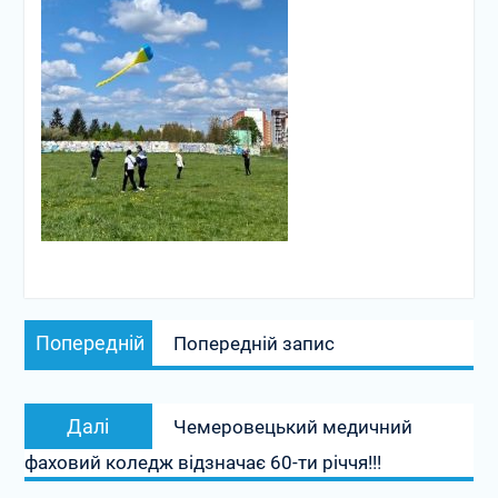
Навігація
Попередній
Попередній
Попередній запис
записів
запис:
Наступний
Далі
Чемеровецький медичний
запис:
фаховий коледж відзначає 60-ти річчя!!!