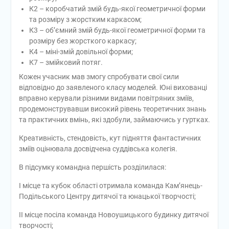
К2 – коробчатий змій будь-якої геометричної форми
та розміру з жорстким каркасом;
К3 – об’ємний змій будь-якої геометричної форми та
розміру без жорсткого каркасу;
К4 – міні-змій довільної форми;
К7 – змійковий потяг.
Кожен учасник мав змогу спробувати свої сили
відповідно до заявленого класу моделей. Юні вихованці
вправно керували різними видами повітряних зміїв,
продемонструвавши високий рівень теоретичних знань
та практичних вмінь, які здобули, займаючись у гуртках.
Креативність, стендовість, кут підняття фантастичних
зміїв оцінювала досвідчена суддівська колегія.
В підсумку командна першість розділилася:
I місце та кубок області отримала команда Кам’янець-
Подільського Центру дитячої та юнацької творчості;
II місце посіла команда Новоушицького будинку дитячої
творчості;