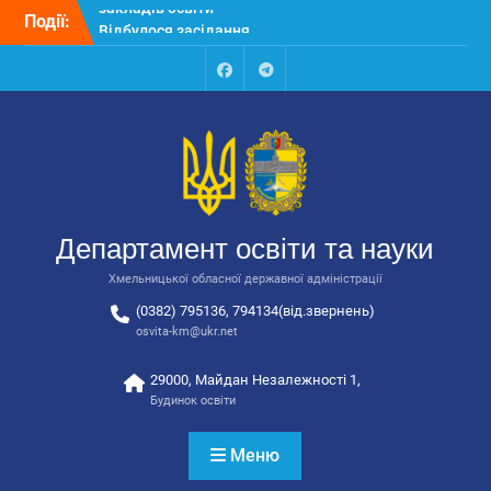
Перейти
Події:
Відбулося засідання
до
колегії Департаменту
вмісту
освіти та науки обласної
державної адміністрації
Facebook
Talegram
Відбулась обласна
нарада для
відповідальних за
національно-патріотичне
виховання
Відбулося вручення трьох
Департамент освіти та науки
автобусів для потреб
закладів освіти
Хмельницької обласної державної адміністрації
(0382) 795136, 794134(від.звернень)
osvita-km@ukr.net
29000, Майдан Незалежності 1,
Будинок освіти
Меню