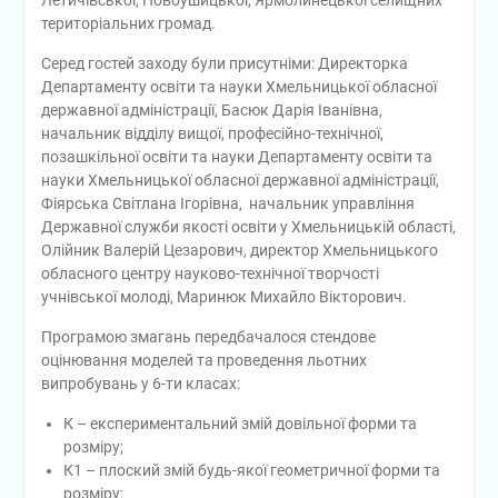
Летичівської, Новоушицької, Ярмолинецької селищних
територіальних громад.
Серед гостей заходу були присутніми: Директорка
Департаменту освіти та науки Хмельницької обласної
державної адміністрації, Басюк Дарія Іванівна,
начальник відділу вищої, професійно-технічної,
позашкільної освіти та науки Департаменту освіти та
науки Хмельницької обласної державної адміністрації,
Фіярська Світлана Ігорівна, начальник управління
Державної служби якості освіти у Хмельницькій області,
Олійник Валерій Цезарович, директор Хмельницького
обласного центру науково-технічної творчості
учнівської молоді, Маринюк Михайло Вікторович.
Програмою змагань передбачалося стендове
оцінювання моделей та проведення льотних
випробувань у 6-ти класах:
К – експериментальний змій довільної форми та
розміру;
К1 – плоский змій будь-якої геометричної форми та
розміру;