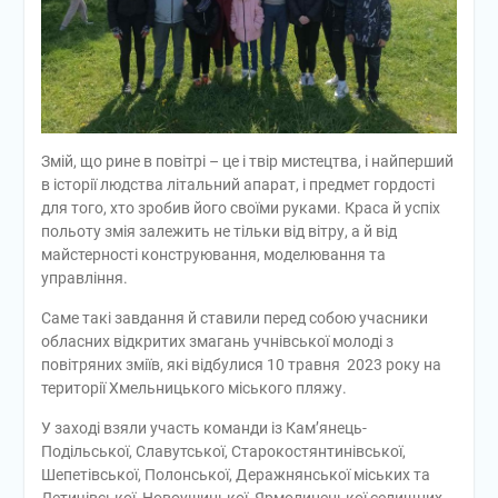
Змій, що рине в повітрі – це і твір мистецтва, і найперший
в історії людства літальний апарат, і предмет гордості
для того, хто зробив його своїми руками. Краса й успіх
польоту змія залежить не тільки від вітру, а й від
майстерності конструювання, моделювання та
управління.
Саме такі завдання й ставили перед собою учасники
обласних відкритих змагань учнівської молоді з
повітряних зміїв, які відбулися 10 травня 2023 року на
території Хмельницького міського пляжу.
У заході взяли участь команди із Кам’янець-
Подільської, Славутської, Старокостянтинівської,
Шепетівської, Полонської, Деражнянської міських та