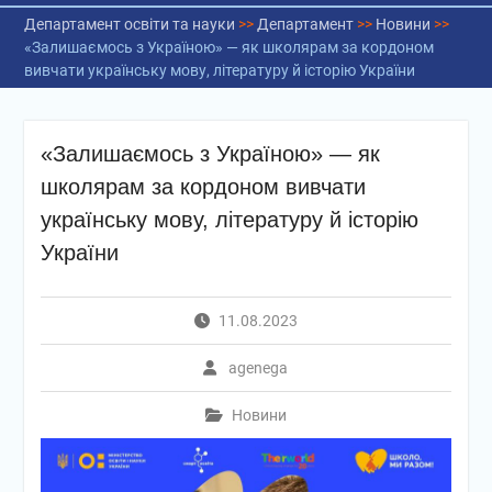
Департамент освіти та науки
>>
Департамент
>>
Новини
>>
«Залишаємось з Україною» — як школярам за кордоном
вивчати українську мову, літературу й історію України
«Залишаємось з Україною» — як
школярам за кордоном вивчати
українську мову, літературу й історію
України
11.08.2023
agenega
Новини