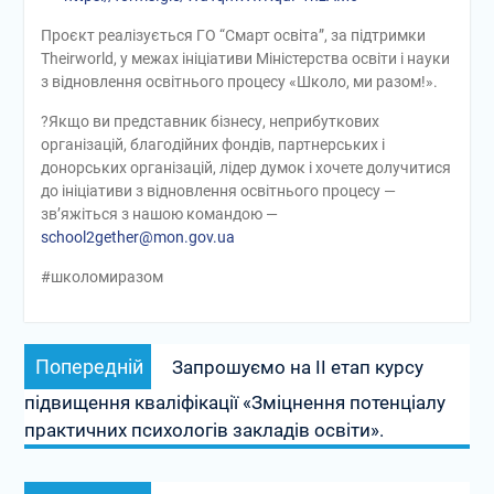
Проєкт реалізується ГО “Смарт освіта”, за підтримки
Theirworld, у межах ініціативи Міністерства освіти і науки
з відновлення освітнього процесу «Школо, ми разом!».
?Якщо ви представник бізнесу, неприбуткових
організацій, благодійних фондів, партнерських і
донорських організацій, лідер думок і хочете долучитися
до ініціативи з відновлення освітнього процесу —
зв’яжіться з нашою командою —
school2gether@mon.gov.ua
#школомиразом
Навігація
Попередній
Попередній
Запрошуємо на ІІ етап курсу
записів
запис:
підвищення кваліфікації «Зміцнення потенціалу
практичних психологів закладів освіти».
Наступний