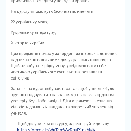
приблизно 1 320 дітей у понад 20 країнах.
На курсі учні зможуть безоплатно вивчати:
?? українську мову;
?українську літературу;
⏳ історію України.
Цих предметів немає у закордонних школах, але вони є
надзвичайно важливими для українських школярів.
Щоб не забувати рідну мову, усвідомлювати себе
частиною українського суспільства, розвивати
світогляд.
Заняття на курсі відбуваються так, щоб учням їх було
зручно поєднувати з навчанням у школі за кордоном:
увечері у будні або вихідні. Діти отримують незначну
кількість домашніх завдань та зворотний зв’язок від
учителя.
Щоб долучитися до курсу, зареєструйте дитину —
https://forms.gle/WuTqmWwRquP1nzAM6