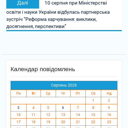
Далі
10 серпня при Міністерстві
запис:
освіти і науки України відбулась партнерська
зустріч “Реформа харчування: виклики,
досягнення, перспективи”
Календар повідомлень
Серпень 2026
Пн
Вт
Ср
Чт
Пт
Сб
Нд
1
2
3
4
5
6
7
8
9
10
11
12
13
14
15
16
17
18
19
20
21
22
23