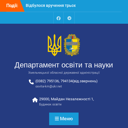
Перейти
Відбулося вручення трьох
Події:
до
автобусів для потреб
вмісту
закладів освіти
Відбулося засідання
Facebook
Talegram
колегії Департаменту
освіти та науки обласної
державної адміністрації
Відбулась обласна
нарада для
відповідальних за
Департамент освіти та науки
національно-патріотичне
виховання
Хмельницької обласної державної адміністрації
(0382) 795136, 794134(від.звернень)
osvita-km@ukr.net
29000, Майдан Незалежності 1,
Будинок освіти
Меню