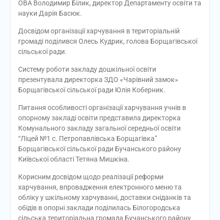
ОВА Володимир Білик, директор Департаменту освіти та
науки Дарія Басюк.
Досвідом організації харчування в територіальній
громаді поділився Олесь Кудрик, голова Борщагівської
сільської ради.
Систему роботи закладу дошкільної освіти
презентувала директорка ЗДО «Чарівний замок»
Борщагівської сільської ради Юлія Коберник.
Питання особливості організації харчування учнів в
опорному закладі освіти представила директорка
Комунального закладу загальної середньої освіти
“Ліцей №1 с. Петропавлівська Борщагівка”
Борщагівської сільської ради Бучанського району
Київської області Тетяна Мишкіна.
Корисним досвідом щодо реалізації реформи
харчування, впровадження електронного меню та
обліку у шкільному харчуванні, доставки сніданків та
обідів в опорні заклади поділилась Білогородська
сільська територіальна громада Бучанського району