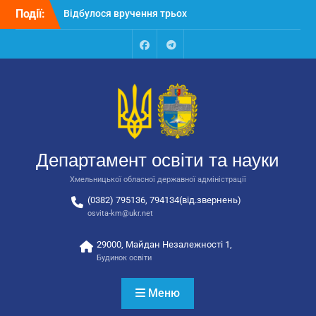
Перейти
Події:
Відбулося засідання
до
колегії Департаменту
вмісту
освіти та науки обласної
державної адміністрації
Facebook
Talegram
Відбулась обласна
нарада для
відповідальних за
національно-патріотичне
виховання
Відбулося вручення трьох
Департамент освіти та науки
автобусів для потреб
закладів освіти
Хмельницької обласної державної адміністрації
(0382) 795136, 794134(від.звернень)
osvita-km@ukr.net
29000, Майдан Незалежності 1,
Будинок освіти
Меню