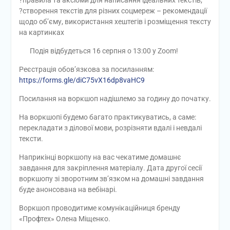
?правила та аксіоми для написання ідеальних текстів;
?створення текстів для різних соцмереж – рекомендації
щодо об’єму, використання хештегів і розміщення тексту
на картинках
Подія відбудеться 16 серпня о 13:00 у Zoom!
Реєстрація обов’язкова за посиланням:
https://forms.gle/diC75vX16dp8vaHC9
Посилання на воркшоп надішлемо за годину до початку.
На воркшопі будемо багато практикуватись, а саме:
перекладати з ділової мови, розрізняти вдалі і невдалі
тексти.
Наприкінці воркшопу на вас чекатиме домашнє
завдання для закріплення матеріалу. Дата другої сесії
воркшопу зі зворотним зв’язком на домашні завдання
буде анонсована на вебінарі.
Воркшоп проводитиме комунікаційниця бренду
«Профтех» Олена Міщенко.