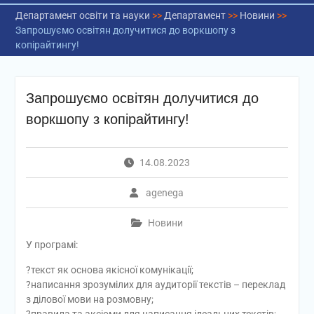
Департамент освіти та науки
>>
Департамент
>>
Новини
>>
Запрошуємо освітян долучитися до воркшопу з
копірайтингу!
Запрошуємо освітян долучитися до
воркшопу з копірайтингу!
14.08.2023
agenega
Новини
У програмі:
?текст як основа якісної комунікації;
?написання зрозумілих для аудиторії текстів – переклад
з ділової мови на розмовну;