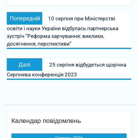
Навігація
Попередній
Попередній
10 серпня при Міністерстві
записів
запис:
освіти і науки України відбулась партнерська
зустріч “Реформа харчування: виклики,
досягнення, перспективи”
Наступний
Далі
25 серпня відбудеться щорічна
запис:
Серпнева конференція 2023
Календар повідомлень