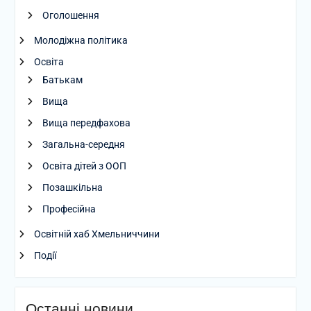
Оголошення
Молодіжна політика
Освіта
Батькам
Вища
Вища передфахова
Загальна-середня
Освіта дітей з ООП
Позашкільна
Професійна
Освітній хаб Хмельниччини
Події
Останні новини