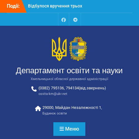
Перейти
Події:
Відбулося вручення трьох
до
автобусів для потреб
вмісту
закладів освіти
Відбулося засідання
Facebook
Talegram
колегії Департаменту
освіти та науки обласної
державної адміністрації
Відбулась обласна
нарада для
відповідальних за
Департамент освіти та науки
національно-патріотичне
виховання
Хмельницької обласної державної адміністрації
(0382) 795136, 794134(від.звернень)
osvita-km@ukr.net
29000, Майдан Незалежності 1,
Будинок освіти
Меню