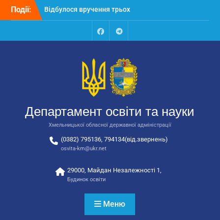
Перейти
Події:
Відбулося вручення трьох
до
автобусів для потреб
вмісту
закладів освіти
Відбулося засідання
Facebook
Talegram
колегії Департаменту
освіти та науки обласної
державної адміністрації
Відбулась обласна
нарада для
відповідальних за
Департамент освіти та науки
національно-патріотичне
виховання
Хмельницької обласної державної адміністрації
(0382) 795136, 794134(від.звернень)
osvita-km@ukr.net
29000, Майдан Незалежності 1,
Будинок освіти
Меню