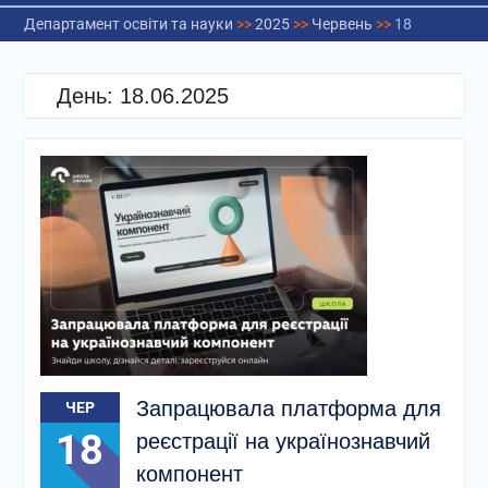
Департамент освіти та науки
>>
2025
>>
Червень
>>
18
День:
18.06.2025
Запрацювала платформа для
ЧЕР
18
реєстрації на українознавчий
компонент