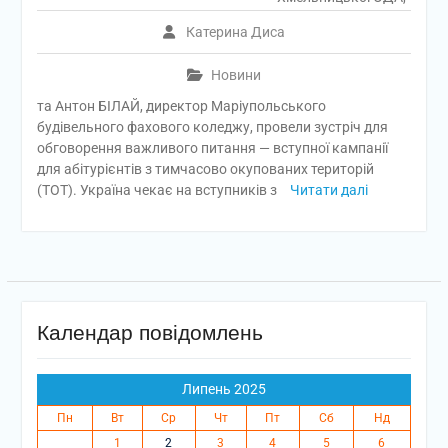
Катерина Диса
Новини
та Антон БІЛАЙ, директор Маріупольського
будівельного фахового коледжу, провели зустріч для
обговорення важливого питання — вступної кампанії
для абітурієнтів з тимчасово окупованих територій
(ТОТ). Україна чекає на вступників з
Читати далі
Календар повідомлень
Липень 2025
Пн
Вт
Ср
Чт
Пт
Сб
Нд
1
2
3
4
5
6