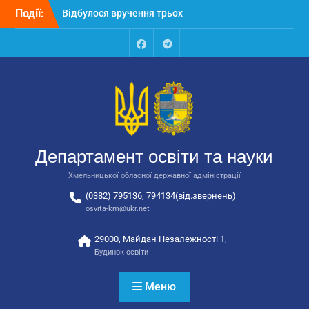
Перейти
Події:
Відбулося вручення трьох
до
автобусів для потреб
вмісту
закладів освіти
Відбулося засідання
Facebook
Talegram
колегії Департаменту
освіти та науки обласної
державної адміністрації
Відбулась обласна
нарада для
відповідальних за
Департамент освіти та науки
національно-патріотичне
виховання
Хмельницької обласної державної адміністрації
(0382) 795136, 794134(від.звернень)
osvita-km@ukr.net
29000, Майдан Незалежності 1,
Будинок освіти
Меню