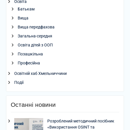
Освіта
Батькам
Вища
Вища передфахова
Загальна-середня
Освіта дітей з ООП
Позашкільна
Професійна
Освітній хаб Хмельниччини
Події
Останні новини
Розроблений методичний посібник
«Використання OSINT та