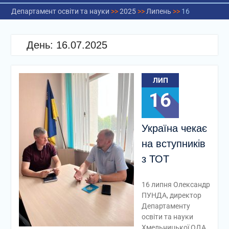
Департамент освіти та науки
>>
2025
>>
Липень
>>
16
День:
16.07.2025
ЛИП
16
Україна чекає
на вступників
з ТОТ
16 липня Олександр
ПУНДА, директор
Департаменту
освіти та науки
Хмельницької ОДА,