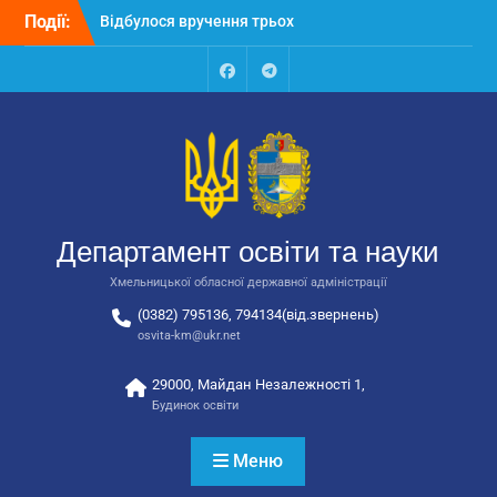
Перейти
Події:
Відбулося вручення трьох
до
автобусів для потреб
вмісту
закладів освіти
Відбулося засідання
Facebook
Talegram
колегії Департаменту
освіти та науки обласної
державної адміністрації
Відбулась обласна
нарада для
відповідальних за
Департамент освіти та науки
національно-патріотичне
виховання
Хмельницької обласної державної адміністрації
(0382) 795136, 794134(від.звернень)
osvita-km@ukr.net
29000, Майдан Незалежності 1,
Будинок освіти
Меню