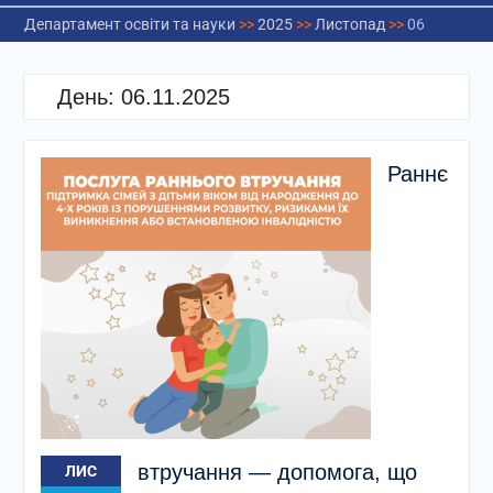
Департамент освіти та науки
>>
2025
>>
Листопад
>>
06
День:
06.11.2025
Раннє
втручання — допомога, що
ЛИС