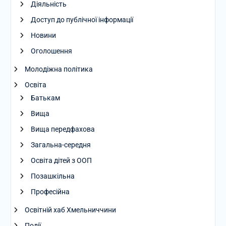
Діяльність
Доступ до публічної інформації
Новини
Оголошення
Молодіжна політика
Освіта
Батькам
Вища
Вища передфахова
Загальна-середня
Освіта дітей з ООП
Позашкільна
Професійна
Освітній хаб Хмельниччини
Події