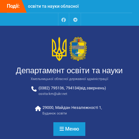
Перейти
Події:
Відбулась обласна
до
нарада для
вмісту
відповідальних за
національно-патріотичне
Facebook
Talegram
виховання
Відбулося вручення трьох
автобусів для потреб
закладів освіти
Відбулося засідання
колегії Департаменту
Департамент освіти та науки
освіти та науки обласної
державної адміністрації
Хмельницької обласної державної адміністрації
(0382) 795136, 794134(від.звернень)
osvita-km@ukr.net
29000, Майдан Незалежності 1,
Будинок освіти
Меню