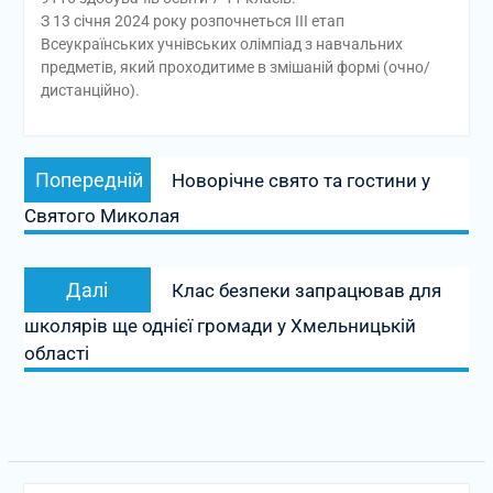
З 13 січня 2024 року розпочнеться ІІІ етап
Всеукраїнських учнівських олімпіад з навчальних
предметів, який проходитиме в змішаній формі (очно/
дистанційно).
Навігація
Попередній
Попередній
Новорічне свято та гостини у
записів
запис:
Святого Миколая
Наступний
Далі
Клас безпеки запрацював для
запис:
школярів ще однієї громади у Хмельницькій
області