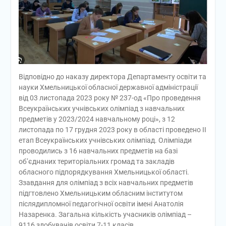
Відповідно до наказу директора Департаменту освіти та
науки Хмельницької обласної державної адміністрації
від 03 листопада 2023 року № 237-од «Про проведення
Всеукраїнських учнівських олімпіад з навчальних
предметів у 2023/2024 навчальному році», з 12
листопада по 17 грудня 2023 року в області проведено ІІ
етап Всеукраїнських учнівських олімпіад. Олімпіади
проводились з 16 навчальних предметів на базі
об’єднаних територіальних громад та закладів
обласного підпорядкування Хмельницької області.
Ззавдання для олімпіад з всіх навчальних предметів
підгтовлено Хмельницьким обласним інститутом
післядипломної педагогічної освіти імені Анатолія
Назаренка. Загальна кількість учасників олімпіад –
9116 здобувачів освіти 7-11 класів.