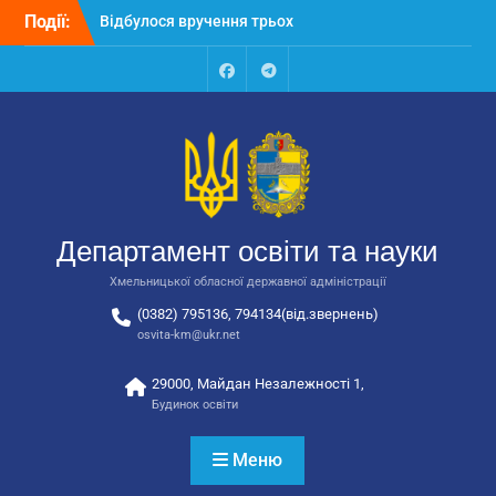
Перейти
Події:
Відбулося вручення трьох
до
автобусів для потреб
вмісту
закладів освіти
Відбулося засідання
Facebook
Talegram
колегії Департаменту
освіти та науки обласної
державної адміністрації
Відбулась обласна
нарада для
відповідальних за
Департамент освіти та науки
національно-патріотичне
виховання
Хмельницької обласної державної адміністрації
(0382) 795136, 794134(від.звернень)
osvita-km@ukr.net
29000, Майдан Незалежності 1,
Будинок освіти
Меню