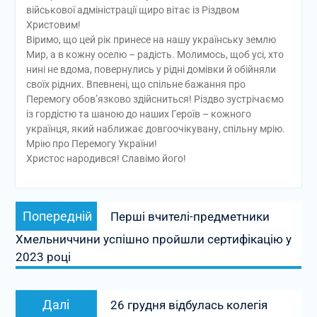
військової адміністрації щиро вітає із Різдвом
Христовим!
Віримо, що цей рік принесе на нашу українську землю
Мир, а в кожну оселю – радість. Молимось, щоб усі, хто
нині не вдома, повернулись у рідні домівки й обійняли
своїх рідних. Впевнені, що спільне бажання про
Перемогу обов’язково здійсниться! Різдво зустрічаємо
із гордістю та шаною до наших Героїв – кожного
українця, який наближає довгоочікувану, спільну мрію.
Мрію про Перемогу України!
Христос народився! Славімо його!
Навігація
Попередній
Попередній
Перші вчителі-предметники
записів
запис:
Хмельниччини успішно пройшли сертифікацію у
2023 році
Наступний
Далі
26 грудня відбулась колегія
запис: