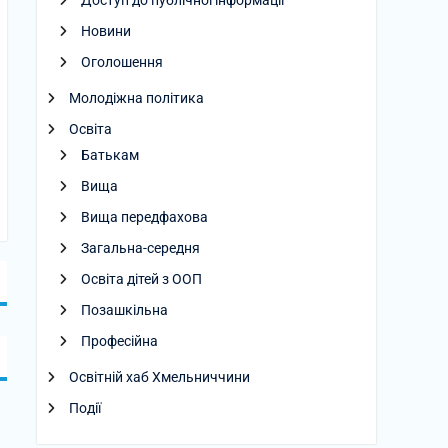
Доступ до публічної інформації
Новини
Оголошення
Молодіжна політика
Освіта
Батькам
Вища
Вища передфахова
Загальна-середня
Освіта дітей з ООП
Позашкільна
Професійна
Освітній хаб Хмельниччини
Події