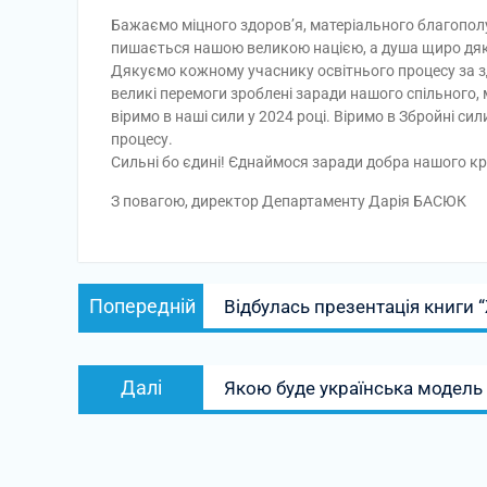
Бажаємо міцного здоров’я, матеріального благопол
пишається нашою великою нацією, а душа щиро дяк
Дякуємо кожному учаснику освітнього процесу за з
великі перемоги зроблені заради нашого спільного
віримо в наші сили у 2024 році. Віримо в Збройні с
процесу.
Сильні бо єдині! Єднаймося заради добра нашого кр
З повагою, директор Департаменту Дарія БАСЮК
Навігація
Попередній
Попередній
Відбулась презентація книги “
записів
запис:
Наступний
Далі
Якою буде українська модель 
запис: