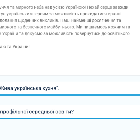
уччя та мирного неба над усією Україною! Нехай серце завжди
ує українським героям за можливість прокидатися вранці.
долання щоденних викликів. Наші найменші досягнення та
, мирного та безпечного майбутнього. Ми пишаємось кожним та
или України та дякуємо за можливість повернутись до освітнього
аю та України!
Жива українська кухня”.
профільної середньої освіти?