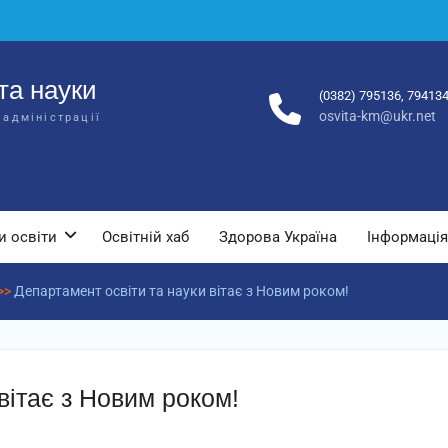
та науки
(0382) 795136, 79413
osvita-km@ukr.net
 адміністрації
и освіти
Освітній хаб
Здорова Україна
Інформація
>>
Департамент освіти та науки вітає з Новим роком!
вітає з Новим роком!