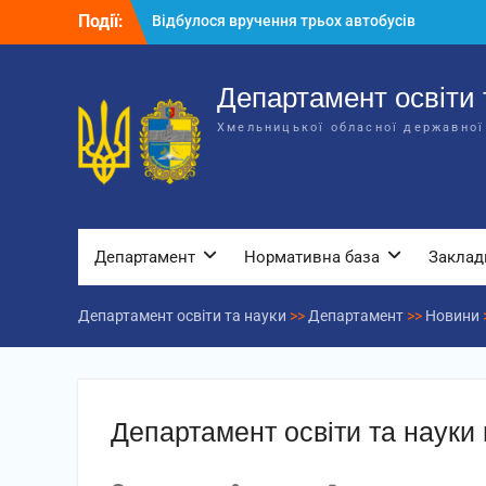
Перейти
Події:
Відбулося вручення трьох автобусів
до
для потреб закладів освіти
вмісту
Відбулося засідання колегії
Департаменту освіти та науки обласної
Департамент освіти 
державної адміністрації
Хмельницької обласної державної
Відбулась обласна нарада для
відповідальних за національно-
патріотичне виховання
Департамент
Нормативна база
Заклад
Департамент освіти та науки
>>
Департамент
>>
Новини
Департамент освіти та науки 