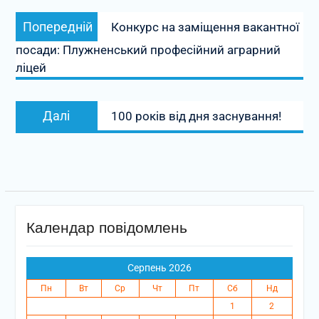
Навігація
Попередній
Попередній
Конкурс на заміщення вакантної
записів
запис:
посади: Плужненський професійний аграрний
ліцей
Наступний
Далі
100 років від дня заснування!
запис:
Календар повідомлень
Серпень 2026
Пн
Вт
Ср
Чт
Пт
Сб
Нд
1
2